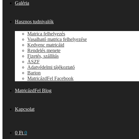
Galéria
Hasznos tudnivalók
Matrica felhelyezés
Vasalható matrica felhelyezése
Kedvenc matricáid
Rendelés menete
Fizetés, szállítás
ÁSZF
Adatvédelmi tájékoztató
Barion
MatricázdFel Facebook
MatricázdFel Blog
Kapcsolat
0
Ft
0