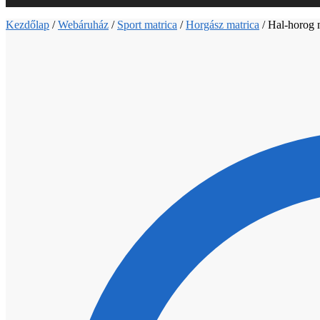
Kezdőlap
/
Webáruház
/
Sport matrica
/
Horgász matrica
/
Hal-horog 