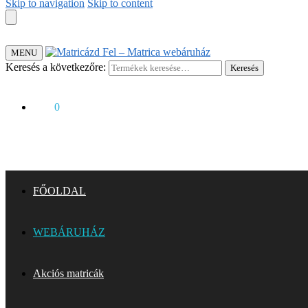
Skip to navigation
Skip to content
MENU
Keresés a következőre:
Keresés
0
Ft
0
FŐOLDAL
WEBÁRUHÁZ
Akciós matricák