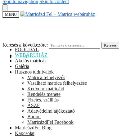
Skip to navigation
Skip to content
MENU
Keresés a következőre:
Keresés
FŐOLDAL
WEBÁRUHÁZ
0
Ft
0
Akciós matricák
Galéria
Hasznos tudnivalók
Matrica felhelyezés
Vasalható matrica felhelyezése
Kedvenc matricáid
Rendelés menete
Fizetés, szállítás
ÁSZF
Adatvédelmi tájékoztató
Barion
MatricázdFel Facebook
MatricázdFel Blog
Kapcsolat