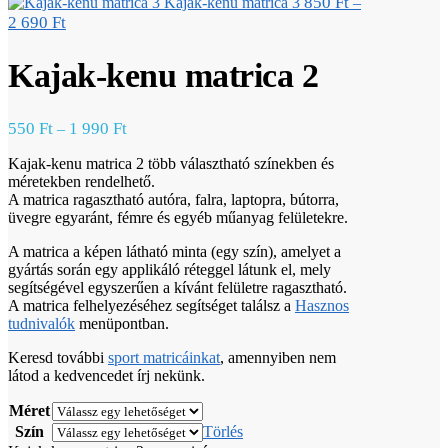
850
Ft
Kajak-kenu matrica 3
–
2 690
Ft
Kajak-kenu matrica 2
550
Ft
1 990
Ft
–
Kajak-kenu matrica 2 több választható színekben és
méretekben rendelhető.
A matrica ragasztható autóra, falra, laptopra, bútorra,
üvegre egyaránt, fémre és egyéb műanyag felületekre.
A matrica a képen látható minta (egy szín), amelyet a
gyártás során egy applikáló réteggel látunk el, mely
segítségével egyszerűen a kívánt felületre ragasztható.
A matrica felhelyezéséhez segítséget találsz a
Hasznos
tudnivalók
menüpontban.
Keresd további
sport matricáinkat
, amennyiben nem
látod a kedvencedet írj nekünk.
Méret
Szín
Törlés