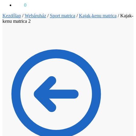
0
Ft
0
Kezdőlap
/
Webáruház
/
Sport matrica
/
Kajak-kenu matrica
/
Kajak-
kenu matrica 2