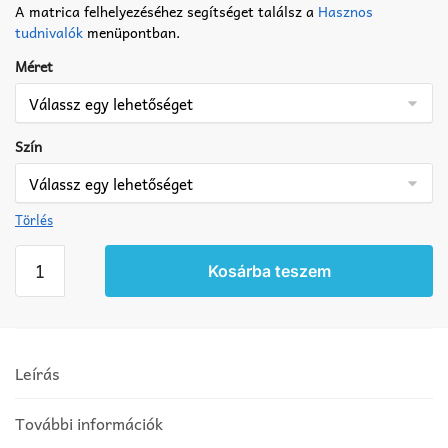
A matrica felhelyezéséhez segítséget találsz a
Hasznos
tudnivalók
menüpontban.
Méret
Szín
Törlés
Ló
Kosárba teszem
matrica
5
mennyiség
Leírás
További információk