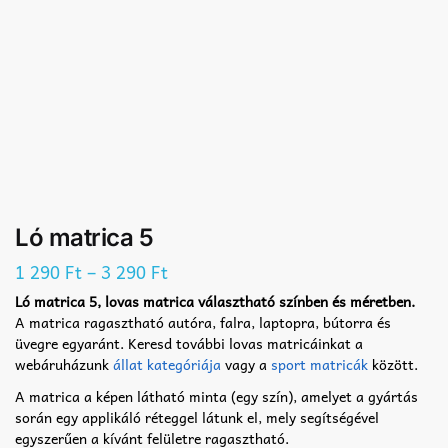
Ló matrica 5
–
1 290
Ft
3 290
Ft
Ló matrica 5, lovas matrica választható színben és méretben.
A matrica ragasztható autóra, falra, laptopra, bútorra és
üvegre egyaránt. Keresd további lovas matricáinkat a
webáruházunk
állat kategóriája
vagy a
sport matricák
között.
A matrica a képen látható minta (egy szín), amelyet a gyártás
során egy applikáló réteggel látunk el, mely segítségével
egyszerűen a kívánt felületre ragasztható.