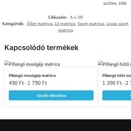
szürke, zöld
Cikkszám:
A-L-05
Kategóriák:
Állat matrica
,
Ló matrica
,
Sport matrica
,
Lovas sport
matrica
Kapcsolódó termékek
Ennek
Ennek
Pillangó mosógép matrica
Pillangó hűtő ma
a
490
Ft
1 790
Ft
a
1 390
Ft
2
–
–
terméknek
terméknek
Opciók választása
több
több
variációja
variációja
van.
van.
A
A
változatok
változatok