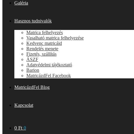
Galéria
Hasznos tudnivalók
Matrica felhelyezés
Vasalható matrica felhelyezése
Kedvenc matricáid
Rendelés menete
Fizetés, szállítás
ÁSZF
Adatvédelmi tájékoztató
Barion
MatricázdFel Facebook
MatricázdFel Blog
Kapcsolat
0
Ft
0