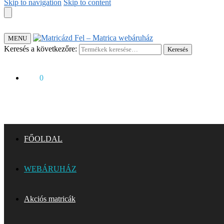
Skip to navigation
Skip to content
MENU
Keresés a következőre:
Keresés
0
Ft
0
FŐOLDAL
WEBÁRUHÁZ
Akciós matricák