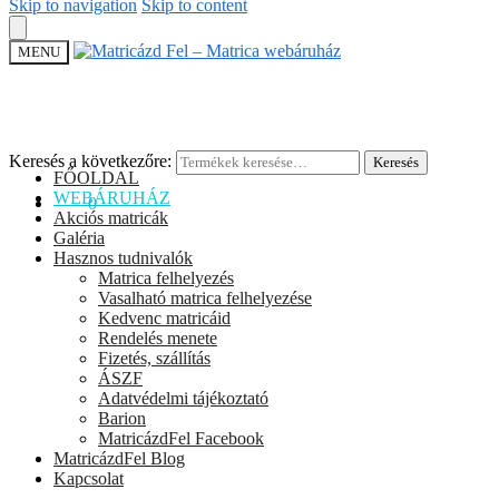
Skip to navigation
Skip to content
MENU
Keresés a következőre:
Keresés
FŐOLDAL
WEBÁRUHÁZ
0
Ft
0
Akciós matricák
Galéria
Hasznos tudnivalók
Matrica felhelyezés
Vasalható matrica felhelyezése
Kedvenc matricáid
Rendelés menete
Fizetés, szállítás
ÁSZF
Adatvédelmi tájékoztató
Barion
MatricázdFel Facebook
MatricázdFel Blog
Kapcsolat