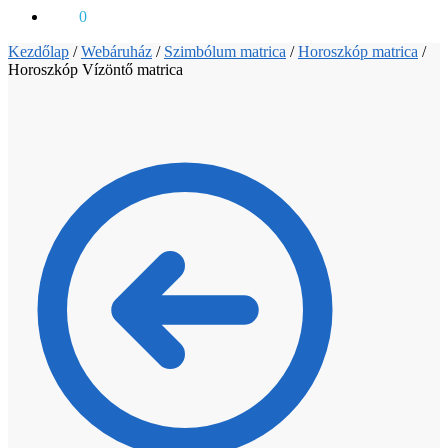
0
Ft
0
Kezdőlap
/
Webáruház
/
Szimbólum matrica
/
Horoszkóp matrica
/
Horoszkóp Vízöntő matrica