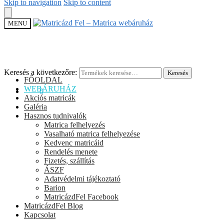
Skip to navigation
Skip to content
MENU
Keresés a következőre:
Keresés
FŐOLDAL
WEBÁRUHÁZ
0
Ft
0
Akciós matricák
Galéria
Hasznos tudnivalók
Matrica felhelyezés
Vasalható matrica felhelyezése
Kedvenc matricáid
Rendelés menete
Fizetés, szállítás
ÁSZF
Adatvédelmi tájékoztató
Barion
MatricázdFel Facebook
MatricázdFel Blog
Kapcsolat