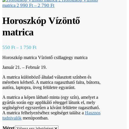
990
Ft
2 790
Ft
matrica 2
–
Horoszkóp Vízöntő
matrica
550
Ft
1 750
Ft
–
Horoszkóp matrica Vízöntő csillagjegy matrica
Január 21. – Február 19.
A matrica különböző általad választott színben és
méretben kérhető. A matrica ragasztható falra, bútorra,
autóra, laptopra, üveg felületre egyaránt.
A matrica a képen látható minta (egy szín), amelyet a
gyártás során egy applikáló réteggel látunk el, mely
segítségével egyszerűen a kívánt felületre ragasztható.
A matrica felhelyezéséhez segítséget találsz a
Hasznos
tudnivalók
menüpontban.
Méret