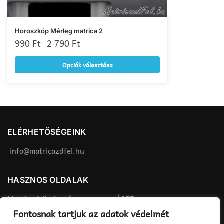
választhatók
ki
Ennek
Horoszkóp Mérleg matrica 2
a
990
Ft
2 790
Ft
–
terméknek
Opciók választása
több
variációja
van.
A
változatok
a
ELÉRHETŐSÉGEINK
termékoldalon
választhatók
info@matricazdfel.hu
ki
HASZNOS OLDALAK
Matrica felhelyezés
ÁSZF
Fontosnak tartjuk az adatok védelmét
Rendelés menete
Adatvédelmi tájékoztató