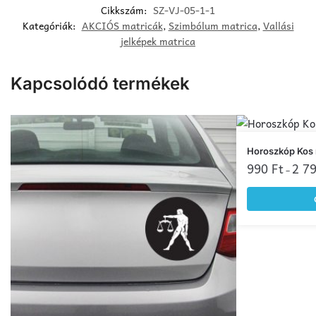
Cikkszám:
SZ-VJ-05-1-1
Kategóriák:
AKCIÓS matricák
,
Szimbólum matrica
,
Vallási
jelképek matrica
Kapcsolódó termékek
Ennek
Horoszkóp Kos 
a
990
Ft
2 7
–
terméknek
több
variációja
van.
A
változatok
a
termékoldalon