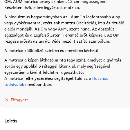
price
price
OM, AUM matrica arany színben, 13 cm magasságban.
Készleten lévő, előre legyártott matrica.
was:
is:
990 Ft.
490 Ft.
A hinduizmus hagyományában az „Aum” a legfontosabb alap-
vagy gyökérmantra, ezért sok mantra (recitáció), ima és rituálé
elején mondják. Az Om vagy Aum, szent hang. Az abszolút
Igazságot és a Legfelső Isteni Teremtő erőt képviseli. Az Om
rezgése erősíti az aurát. Védelmező, tisztító szimbólum.
A matrica különböző színben és méretben kérhető.
A matrica a képen látható minta (egy szín), amelyet a gyártás
során egy applikáló réteggel látunk el, mely segítségével
egyszerűen a kívánt felületre ragasztható.
A matrica felhelyezéséhez segítséget találsz a
Hasznos
tudnivalók
menüpontban.
Elfogyott
Leírás