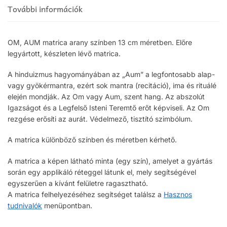
További információk
OM, AUM matrica arany színben 13 cm méretben. Előre
legyártott, készleten lévő matrica.
A hinduizmus hagyományában az „Aum” a legfontosabb alap-
vagy gyökérmantra, ezért sok mantra (recitáció), ima és rituálé
elején mondják. Az Om vagy Aum, szent hang. Az abszolút
Igazságot és a Legfelső Isteni Teremtő erőt képviseli. Az Om
rezgése erősíti az aurát. Védelmező, tisztító szimbólum.
A matrica különböző színben és méretben kérhető.
A matrica a képen látható minta (egy szín), amelyet a gyártás
során egy applikáló réteggel látunk el, mely segítségével
egyszerűen a kívánt felületre ragasztható.
A matrica felhelyezéséhez segítséget találsz a
Hasznos
tudnivalók
menüpontban.