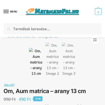
Skip
Skip
to
to
MENU
0
navigation
content
Keresés
Keresés
Kezdőlap
Webáruház
Szimbólum matrica
Vallási jelképek matrica
Om,
/
/
/
a
következőre:
🔍
Akció!
Om, Aum matrica – arany 13 cm
Original
Current
990
Ft
490
Ft
-51%