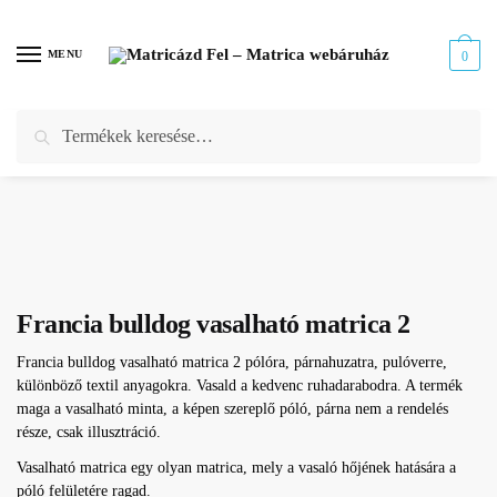
Skip
Skip
to
to
MENU
0
navigation
content
Keresés
Keresés
Kezdőlap
/
Webáruház
/
Vasalható matrica
/
Kutyás vasalható matrica
/
Francia bulldog vasalható matrica 2
a
következőre:
Francia bulldog vasalható matrica 2
Francia bulldog vasalható matrica 2 pólóra, párnahuzatra, pulóverre,
különböző textil anyagokra. Vasald a kedvenc ruhadarabodra. A termék
maga a vasalható minta, a képen szereplő póló, párna nem a rendelés
része, csak illusztráció.
Vasalható matrica egy olyan matrica, mely a vasaló hőjének hatására a
póló felületére ragad.