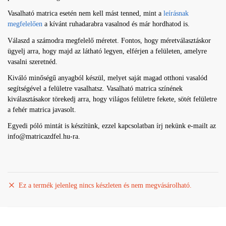
Vasalható matrica esetén nem kell mást tenned, mint a
leírásnak
megfelelően
a kívánt ruhadarabra vasalnod és már hordhatod is.
Válaszd a számodra megfelelő méretet. Fontos, hogy méretválasztáskor
ügyelj arra, hogy majd az látható legyen, elférjen a felületen, amelyre
vasalni szeretnéd.
Kiváló minőségű anyagból készül, melyet saját magad otthoni vasalód
segítségével a felületre vasalhatsz. Vasalható matrica színének
kiválasztásakor törekedj arra, hogy világos felületre fekete, sötét felületre
a fehér matrica javasolt.
Egyedi póló mintát is készítünk, ezzel kapcsolatban írj nekünk e-mailt az
info@matricazdfel.hu-ra.
Ez a termék jelenleg nincs készleten és nem megvásárolható.