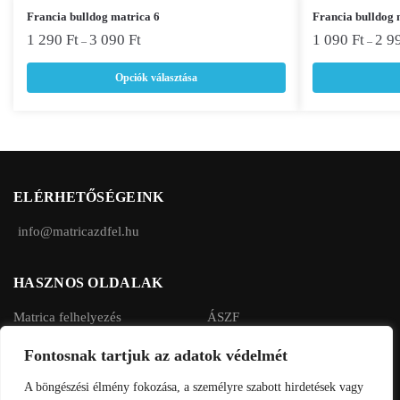
Ennek
Ennek
Francia bulldog matrica 6
Francia bulldog 
a
a
1 290
Ft
3 090
Ft
1 090
Ft
2 9
–
–
terméknek
terméknek
Opciók választása
több
több
variációja
variációja
van.
van.
A
A
változatok
változatok
a
a
ELÉRHETŐSÉGEINK
termékoldalon
termékoldalon
választhatók
választhatók
info@matricazdfel.hu
ki
ki
HASZNOS OLDALAK
Matrica felhelyezés
ÁSZF
Rendelés menete
Adatvédelmi tájékoztató
Fontosnak tartjuk az adatok védelmét
Fizetés, szállítás
A böngészési élmény fokozása, a személyre szabott hirdetések vagy