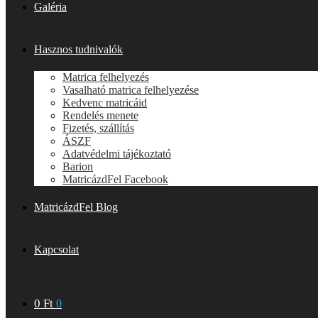
Galéria
Hasznos tudnivalók
Matrica felhelyezés
Vasalható matrica felhelyezése
Kedvenc matricáid
Rendelés menete
Fizetés, szállítás
ÁSZF
Adatvédelmi tájékoztató
Barion
MatricázdFel Facebook
MatricázdFel Blog
Kapcsolat
0
Ft
0