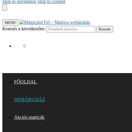
Skip to navigation
Skip to content
MENU
Keresés a következőre:
Keresés
0
Ft
0
FŐOLDAL
WEBÁRUHÁZ
Akciós matricák