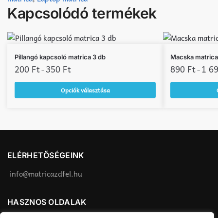
Kapcsolódó termékek
Ennek
Ennek
Pillangó kapcsoló matrica 3 db
Macska matrica
a
200
Ft
350
Ft
a
890
Ft
1 6
–
–
terméknek
terméknek
Opciók választása
több
több
variációja
variációja
van.
van.
A
A
változatok
változatok
a
a
ELÉRHETŐSÉGEINK
termékoldalon
termékoldalon
választhatók
választhatók
info@matricazdfel.hu
ki
ki
HASZNOS OLDALAK