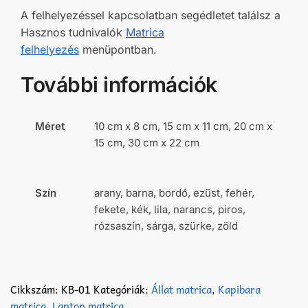
A felhelyezéssel kapcsolatban segédletet találsz a
Hasznos tudnivalók
Matrica
felhelyezés
menüpontban.
További információk
Méret
10 cm x 8 cm, 15 cm x 11 cm, 20 cm x
15 cm, 30 cm x 22 cm
Szín
arany, barna, bordó, ezüst, fehér,
fekete, kék, lila, narancs, piros,
rózsaszín, sárga, szürke, zöld
Cikkszám:
KB-01
Kategóriák:
Állat matrica
,
Kapibara
matrica
,
Laptop matrica