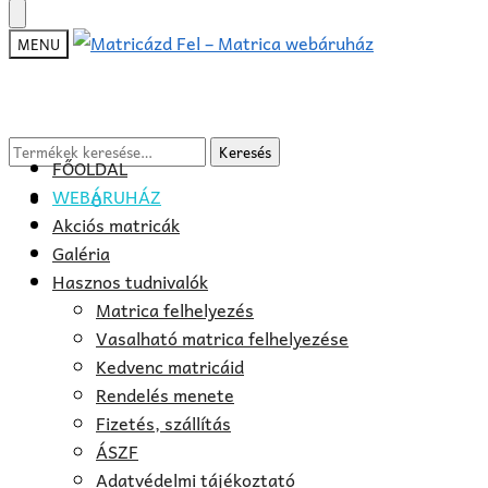
Skip
Skip
to
to
MENU
navigation
content
Keresés
Keresés
FŐOLDAL
a
WEBÁRUHÁZ
0
Ft
0
következőre:
Akciós matricák
Galéria
Hasznos tudnivalók
Matrica felhelyezés
Vasalható matrica felhelyezése
Kedvenc matricáid
Rendelés menete
Fizetés, szállítás
ÁSZF
Adatvédelmi tájékoztató