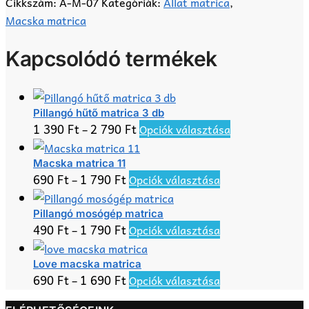
Cikkszám:
A-M-07
Kategóriák:
Állat matrica
,
Macska matrica
Kapcsolódó termékek
Pillangó hűtő matrica 3 db
Ennek
1 390
Ft
2 790
Ft
–
Opciók választása
a
terméknek
Macska matrica 11
Ennek
690
Ft
1 790
Ft
–
Opciók választása
több
a
variációja
terméknek
Pillangó mosógép matrica
van.
Ennek
490
Ft
1 790
Ft
–
Opciók választása
több
A
a
variációja
változatok
terméknek
Love macska matrica
van.
a
Ennek
690
Ft
1 690
Ft
–
Opciók választása
több
A
termékoldalon
a
variációja
változatok
választhatók