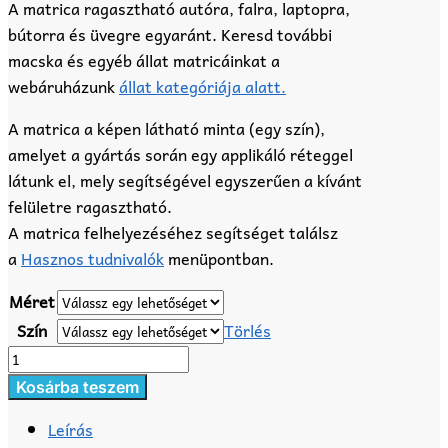
A matrica ragasztható autóra, falra, laptopra,
bútorra és üvegre egyaránt. Keresd további
macska és egyéb állat matricáinkat a
webáruházunk
állat kategóriája alatt.
A matrica a képen látható minta (egy szín),
amelyet a gyártás során egy applikáló réteggel
látunk el, mely segítségével egyszerűen a kívánt
felületre ragasztható.
A matrica felhelyezéséhez segítséget találsz
a
Hasznos tudnivalók
menüpontban.
Méret
Szín
Törlés
Macska
matrica
Kosárba teszem
7
Leírás
mennyiség