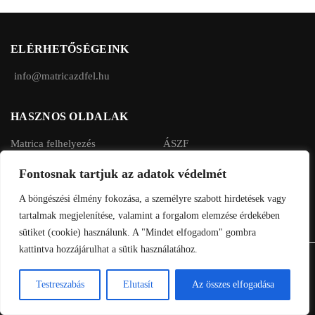
A
A
változatok
változatok
a
a
ELÉRHETŐSÉGEINK
termékoldalon
termékoldalon
választhatók
választhatók
info@matricazdfel.hu
ki
ki
HASZNOS OLDALAK
Matrica felhelyezés
ÁSZF
Rendelés menete
Adatvédelmi tájékoztató
Fontosnak tartjuk az adatok védelmét
Fizetés, szállítás
A böngészési élmény fokozása, a személyre szabott hirdetések vagy
tartalmak megjelenítése, valamint a forgalom elemzése érdekében
sütiket (cookie) használunk. A "Mindet elfogadom" gombra
kattintva hozzájárulhat a sütik használatához.
©2018 MatricázdFel.hu - Minden jog fenntartva
Testreszabás
Elutasít
Az összes elfogadása