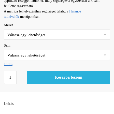
applikáló réteggel látunk el, mely segítségével egyszerűen a kívánt
felületre ragasztható.
A matrica felhelyezéséhez segítséget találsz a
Hasznos
tudnivalók
menüpontban.
Méret
Szín
Törlés
Fatima
Kosárba teszem
keze
matrica
mennyiség
Leírás