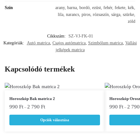
Szín
arany, barna, bordó, ezüst, fehér, fekete, kék,
lila, narancs, piros, rózsaszín, sárga, szürke,
zöld
Cikkszám:
SZ-VJ-FK-01
Kategóriák:
Autó matrica
,
Csajos autómatrica
,
Szimbólum matrica
,
Vallási
jelképek matrica
Kapcsolódó termékek
Ennek
Ennek
Horoszkóp Bak matrica 2
Horoszkóp Orosz
a
a
990
Ft
2 790
Ft
990
Ft
2 79
–
–
terméknek
terméknek
Opciók választása
több
több
variációja
variációja
van.
van.