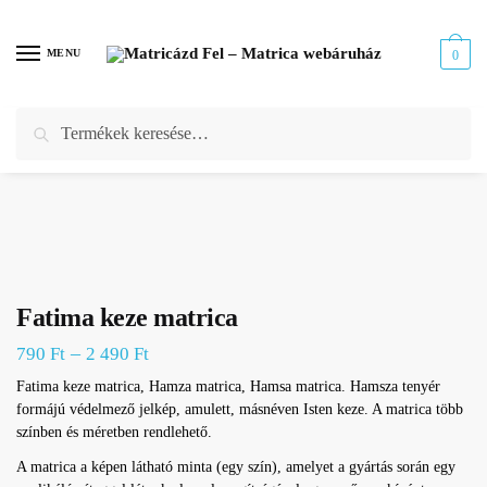
Skip
Skip
to
to
MENU
0
navigation
content
Keresés
Keresés
Kezdőlap
/
Webáruház
/
Autó matrica
/
Csajos autómatrica
/
Fatima keze matrica
a
következőre:
Fatima keze matrica
–
790
Ft
2 490
Ft
Fatima keze matrica, Hamza matrica, Hamsa matrica. Hamsza tenyér
formájú védelmező jelkép, amulett, másnéven Isten keze. A matrica több
színben és méretben rendlehető.
A matrica a képen látható minta (egy szín), amelyet a gyártás során egy