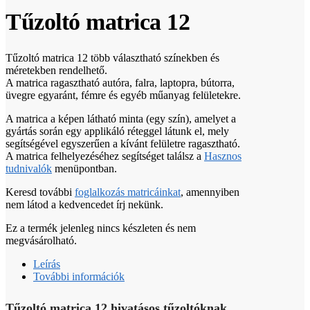
Tűzoltó matrica 12
Tűzoltó matrica 12 több választható színekben és
méretekben rendelhető.
A matrica ragasztható autóra, falra, laptopra, bútorra,
üvegre egyaránt, fémre és egyéb műanyag felületekre.
A matrica a képen látható minta (egy szín), amelyet a
gyártás során egy applikáló réteggel látunk el, mely
segítségével egyszerűen a kívánt felületre ragasztható.
A matrica felhelyezéséhez segítséget találsz a
Hasznos
tudnivalók
menüpontban.
Keresd további
foglalkozás matricáinkat
, amennyiben
nem látod a kedvencedet írj nekünk.
Ez a termék jelenleg nincs készleten és nem
megvásárolható.
Leírás
További információk
Tűzoltó matrica 12 hivatásos tűzoltóknak,