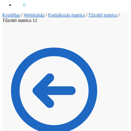
0
Ft
0
Kezdőlap
/
Webáruház
/
Foglalkozás matrica
/
Tűzoltó matrica
/
Tűzoltó matrica 12