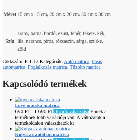
Méret
15 cm x 15 cm, 20 cm x 20 cm, 30 cm x 30 cm
arany, barna, bordó, ezüst, fehér, fekete, kék,
Szín
lila, narancs, piros, rózsaszín, sárga, szürke,
zöld
Cikkszám:
F-T-12
Kategóriák:
Autó matrica
,
Pasis
autómatrica
,
Foglalkozás matrica
,
Tűzoltó matrica
Kapcsolódó termékek
Love macska matrica
690
Ft
1 690
Ft
–
Opciók választása
Ennek a
terméknek több variációja van. A változatok a
termékoldalon választhatók ki
Kutya az autóban matrica