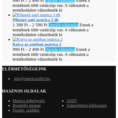
990
Ft
2 490
Ft
–
Opciók választása
Ennek a
terméknek több variációja van. A változatok a
termékoldalon választhatók ki
Pillangó autó matrica 3 db
1 390
Ft
2 590
Ft
–
Opciók választása
Ennek a
terméknek több variációja van. A változatok a
termékoldalon választhatók ki
Kutya az autóban matrica 2
990
Ft
2 490
Ft
–
Opciók választása
Ennek a
terméknek több variációja van. A változatok a
termékoldalon választhatók ki
ELÉRHETŐSÉGEINK
info@matricazdfel.hu
HASZNOS OLDALAK
Matrica felhelyezés
ÁSZF
Rendelés menete
Adatvédelmi tájékoztató
Fizetés, szállítás