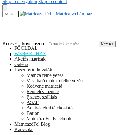
Skip to navigation
Skip to content
MENU
Keresés a következőre:
Keresés
FŐOLDAL
WEBÁRUHÁZ
0
Ft
0
Akciós matricák
Galéria
Hasznos tudnivalók
Matrica felhelyezés
Vasalható matrica felhelyezése
Kedvenc matricáid
Rendelés menete
Fizetés, szállítás
ÁSZF
Adatvédelmi tájékoztató
Barion
MatricázdFel Facebook
MatricázdFel Blog
Kapcsolat