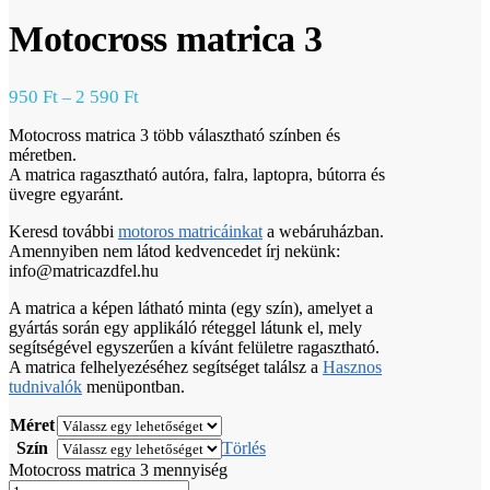
Motocross matrica 3
950
Ft
2 590
Ft
–
Motocross matrica 3 több választható színben és
méretben.
A matrica ragasztható autóra, falra, laptopra, bútorra és
üvegre egyaránt.
Keresd további
motoros matricáinkat
a webáruházban.
Amennyiben nem látod kedvencedet írj nekünk:
info@matricazdfel.hu
A matrica a képen látható minta (egy szín), amelyet a
gyártás során egy applikáló réteggel látunk el, mely
segítségével egyszerűen a kívánt felületre ragasztható.
A matrica felhelyezéséhez segítséget találsz a
Hasznos
tudnivalók
menüpontban.
Méret
Szín
Törlés
Motocross matrica 3 mennyiség