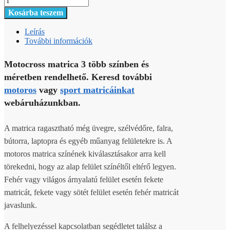
Kosárba teszem
Leírás
További információk
Motocross matrica 3 több színben és
méretben rendelhető. Keresd további
motoros
vagy
sport matricáinkat
webáruházunkban.
A matrica ragasztható még üvegre, szélvédőre, falra,
bútorra, laptopra és egyéb műanyag felületekre is. A
motoros matrica színének kiválasztásakor arra kell
törekedni, hogy az alap felület színéltől eltérő legyen.
Fehér vagy világos árnyalatú felület esetén fekete
matricát, fekete vagy sötét felület esetén fehér matricát
javaslunk.
A felhelyezéssel kapcsolatban segédletet találsz a