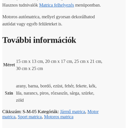
Hasznos tudnivalók
Matrica felhelyezés
menüpontban.
Motoros autómatrica, mellyel gyorsan dekorálhatod
autódat vagy egyéb felületeket is.
További információk
15 cm x 13 cm, 20 cm x 17 cm, 25 cm x 21 cm,
Méret
30 cm x 25 cm
arany, barna, bordó, ezüst, fehér, fekete, kék,
Szín
lila, narancs, piros, rózsaszín, sárga, szürke,
zöld
Cikkszám:
S-M-05
Kategóriák:
Jármű matrica
,
Motor
matrica
,
Sport matrica
,
Motoros matrica