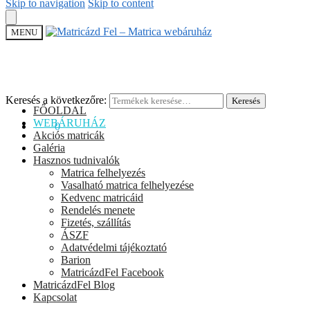
Skip to navigation
Skip to content
MENU
Keresés a következőre:
Keresés
FŐOLDAL
WEBÁRUHÁZ
0
Ft
0
Akciós matricák
Galéria
Hasznos tudnivalók
Matrica felhelyezés
Vasalható matrica felhelyezése
Kedvenc matricáid
Rendelés menete
Fizetés, szállítás
ÁSZF
Adatvédelmi tájékoztató
Barion
MatricázdFel Facebook
MatricázdFel Blog
Kapcsolat