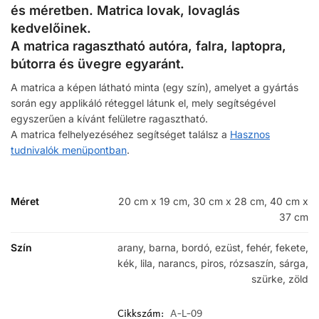
és méretben. Matrica lovak, lovaglás
kedvelőinek.
A matrica ragasztható autóra, falra, laptopra,
bútorra és üvegre egyaránt.
A matrica a képen látható minta (egy szín), amelyet a gyártás
során egy applikáló réteggel látunk el, mely segítségével
egyszerűen a kívánt felületre ragasztható.
A matrica felhelyezéséhez segítséget találsz a
Hasznos
tudnivalók menüpontban
.
Méret
20 cm x 19 cm, 30 cm x 28 cm, 40 cm x
37 cm
Szín
arany, barna, bordó, ezüst, fehér, fekete,
kék, lila, narancs, piros, rózsaszín, sárga,
szürke, zöld
Cikkszám:
A-L-09