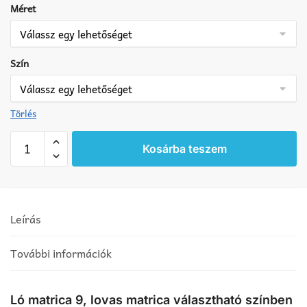
Méret
Szín
Törlés
Ló
Kosárba teszem
matrica
9
mennyiség
Leírás
További információk
Ló matrica 9, lovas matrica választható színben