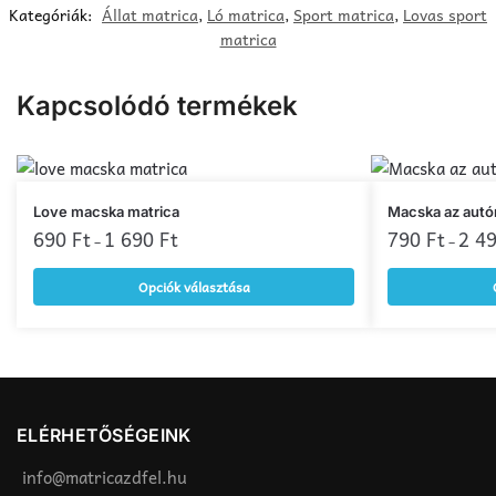
Kategóriák:
Állat matrica
,
Ló matrica
,
Sport matrica
,
Lovas sport
matrica
Kapcsolódó termékek
Ennek
Ennek
Love macska matrica
Macska az autó
a
690
Ft
1 690
Ft
a
790
Ft
2 4
–
–
terméknek
terméknek
Opciók választása
több
több
variációja
variációja
van.
van.
A
A
változatok
változatok
a
a
ELÉRHETŐSÉGEINK
termékoldalon
termékoldalon
választhatók
választhatók
info@matricazdfel.hu