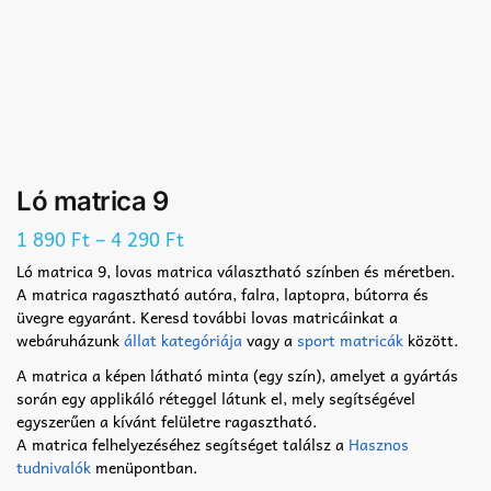
Ló matrica 9
–
1 890
Ft
4 290
Ft
Ló matrica 9, lovas matrica választható színben és méretben.
A matrica ragasztható autóra, falra, laptopra, bútorra és
üvegre egyaránt. Keresd további lovas matricáinkat a
webáruházunk
állat kategóriája
vagy a
sport matricák
között.
A matrica a képen látható minta (egy szín), amelyet a gyártás
során egy applikáló réteggel látunk el, mely segítségével
egyszerűen a kívánt felületre ragasztható.
A matrica felhelyezéséhez segítséget találsz a
Hasznos
tudnivalók
menüpontban.