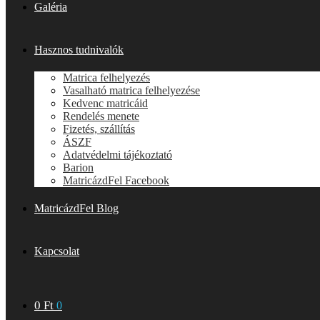
Galéria
Hasznos tudnivalók
Matrica felhelyezés
Vasalható matrica felhelyezése
Kedvenc matricáid
Rendelés menete
Fizetés, szállítás
ÁSZF
Adatvédelmi tájékoztató
Barion
MatricázdFel Facebook
MatricázdFel Blog
Kapcsolat
0
Ft
0