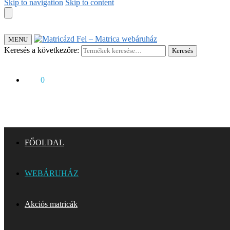
Skip to navigation
Skip to content
MENU
Keresés a következőre:
Keresés
0
Ft
0
FŐOLDAL
WEBÁRUHÁZ
Akciós matricák