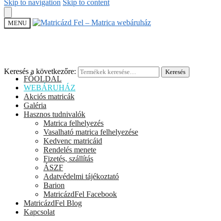
Skip to navigation
Skip to content
MENU
Keresés a következőre:
Keresés
FŐOLDAL
WEBÁRUHÁZ
Akciós matricák
Galéria
Hasznos tudnivalók
Matrica felhelyezés
Vasalható matrica felhelyezése
Kedvenc matricáid
Rendelés menete
Fizetés, szállítás
ÁSZF
Adatvédelmi tájékoztató
Barion
MatricázdFel Facebook
MatricázdFel Blog
Kapcsolat