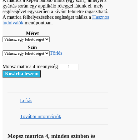
A matrica a képen látható minta (egy szín), amelyet a
gyártás során egy applikáló réteggel látunk el, mely
segítségével egyszerűen a kívánt felületre ragasztható.
A matrica felhelyezéséhez segítséget találsz a
Hasznos
tudnivalók
menüpontban.
Méret
Szín
Törlés
Mopsz matrica 4 mennyiség
Kosárba teszem
Leírás
További információk
Mopsz matrica 4, minden színben és