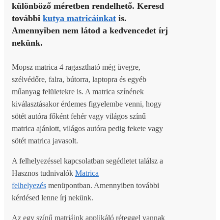
különböző méretben rendelhető. Keresd
további
kutya matricáinkat
is.
Amennyiben nem látod a kedvencedet írj
nekünk.
Mopsz matrica 4 ragasztható még üvegre,
szélvédőre, falra, bútorra, laptopra és egyéb
műanyag felületekre is. A matrica színének
kiválasztásakor érdemes figyelembe venni, hogy
sötét autóra főként fehér vagy világos színű
matrica ajánlott, világos autóra pedig fekete vagy
sötét matrica javasolt.
A felhelyezéssel kapcsolatban segédletet találsz a
Hasznos tudnivalók
Matrica
felhelyezés
menüpontban. Amennyiben további
kérdésed lenne írj nekünk.
Az egy színű matriáink applikáló réteggel vannak