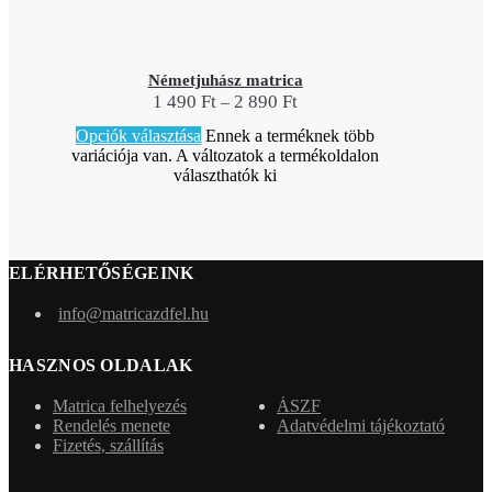
Németjuhász matrica
1 490
Ft
2 890
Ft
–
Opciók választása
Ennek a terméknek több
variációja van. A változatok a termékoldalon
választhatók ki
ELÉRHETŐSÉGEINK
info@matricazdfel.hu
HASZNOS OLDALAK
Matrica felhelyezés
ÁSZF
Rendelés menete
Adatvédelmi tájékoztató
Fizetés, szállítás