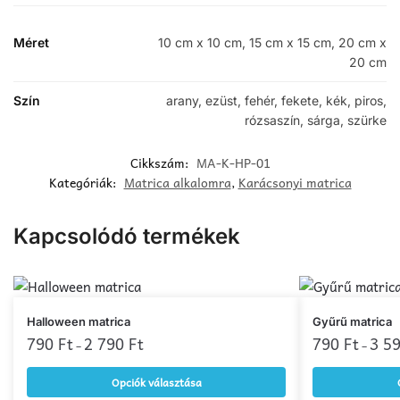
Méret
10 cm x 10 cm, 15 cm x 15 cm, 20 cm x
20 cm
Szín
arany, ezüst, fehér, fekete, kék, piros,
rózsaszín, sárga, szürke
Cikkszám:
MA-K-HP-01
Kategóriák:
Matrica alkalomra
,
Karácsonyi matrica
Kapcsolódó termékek
Ennek
Ennek
Halloween matrica
Gyűrű matrica
a
790
Ft
2 790
Ft
a
790
Ft
3 5
–
–
terméknek
terméknek
Opciók választása
több
több