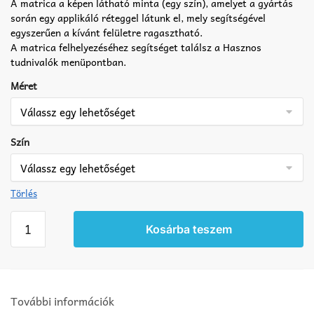
A matrica a képen látható minta (egy szín), amelyet a gyártás
során egy applikáló réteggel látunk el, mely segítségével
egyszerűen a kívánt felületre ragasztható.
A matrica felhelyezéséhez segítséget találsz a Hasznos
tudnivalók menüpontban.
Méret
Szín
Törlés
Hópehely
Kosárba teszem
matrica
3
db
mennyiség
További információk