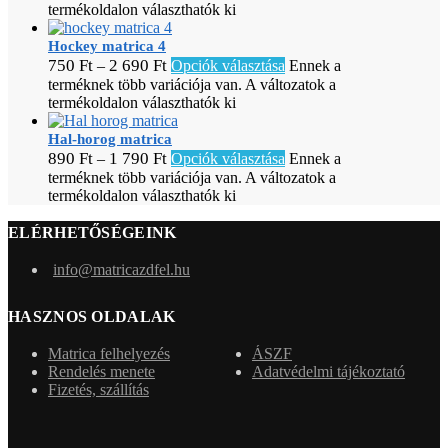
termékoldalon választhatók ki
Hockey matrica 4
750
Ft
2 690
Ft
–
Opciók választása
Ennek a
terméknek több variációja van. A változatok a
termékoldalon választhatók ki
Hal-horog matrica
890
Ft
1 790
Ft
–
Opciók választása
Ennek a
terméknek több variációja van. A változatok a
termékoldalon választhatók ki
ELÉRHETŐSÉGEINK
info@matricazdfel.hu
HASZNOS OLDALAK
Matrica felhelyezés
ÁSZF
Rendelés menete
Adatvédelmi tájékoztató
Fizetés, szállítás