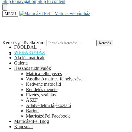
Skip to navigation
Skip to content
MENU
Keresés a következőre:
Keresés
FŐOLDAL
WEBÁRUHÁZ
0
Ft
0
Akciós matricák
Galéria
Hasznos tudnivalók
Matrica felhelyezés
Vasalható matrica felhelyezése
Kedvenc matricáid
Rendelés menete
Fizetés, szállítás
ÁSZF
Adatvédelmi tájékoztató
Barion
MatricázdFel Facebook
MatricázdFel Blog
Kapcsolat