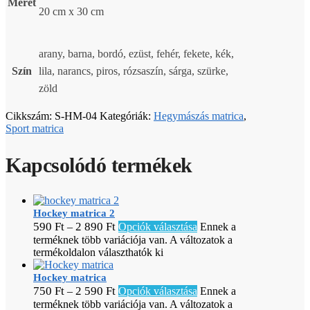
Méret
20 cm x 30 cm
arany, barna, bordó, ezüst, fehér, fekete, kék,
Szín
lila, narancs, piros, rózsaszín, sárga, szürke,
zöld
Cikkszám:
S-HM-04
Kategóriák:
Hegymászás matrica
,
Sport matrica
Kapcsolódó termékek
Hockey matrica 2
590
Ft
2 890
Ft
–
Opciók választása
Ennek a
terméknek több variációja van. A változatok a
termékoldalon választhatók ki
Hockey matrica
750
Ft
2 590
Ft
–
Opciók választása
Ennek a
terméknek több variációja van. A változatok a