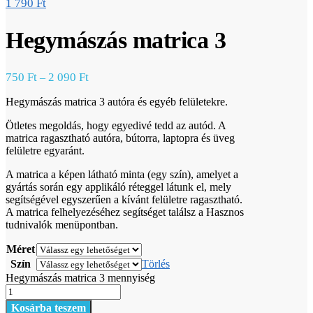
1 790
Ft
Hegymászás matrica 3
750
Ft
2 090
Ft
–
Hegymászás matrica 3 autóra és egyéb felületekre.
Ötletes megoldás, hogy egyedivé tedd az autód. A
matrica ragasztható autóra, bútorra, laptopra és üveg
felületre egyaránt.
A matrica a képen látható minta (egy szín), amelyet a
gyártás során egy applikáló réteggel látunk el, mely
segítségével egyszerűen a kívánt felületre ragasztható.
A matrica felhelyezéséhez segítséget találsz a Hasznos
tudnivalók menüpontban.
Méret
Szín
Törlés
Hegymászás matrica 3 mennyiség
Kosárba teszem