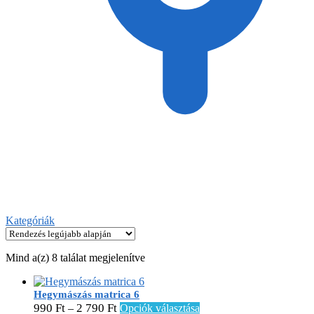
Kategóriák
Sorted
Mind a(z) 8 találat megjelenítve
by
latest
Hegymászás matrica 6
Ennek
990
Ft
2 790
Ft
–
Opciók választása