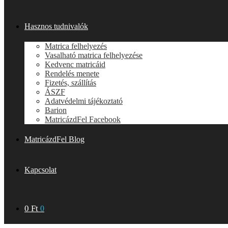
Hasznos tudnivalók
Matrica felhelyezés
Vasalható matrica felhelyezése
Kedvenc matricáid
Rendelés menete
Fizetés, szállítás
ÁSZF
Adatvédelmi tájékoztató
Barion
MatricázdFel Facebook
MatricázdFel Blog
Kapcsolat
0
Ft
0