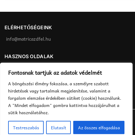
van.
van.
A
A
változatok
változatok
a
a
ELÉRHETŐSÉGEINK
termékoldalon
termékoldalon
választhatók
választhatók
info@matricazdfel.hu
ki
ki
HASZNOS OLDALAK
Matrica felhelyezés
ÁSZF
Fontosnak tartjuk az adatok védelmét
Rendelés menete
Adatvédelmi tájékoztató
A böngészési élmény fokozása, a személyre szabott
Fizetés, szállítás
hirdetések vagy tartalmak megjelenítése, valamint a
forgalom elemzése érdekében sütiket (cookie) használunk.
A "Mindet elfogadom" gombra kattintva hozzájárulhat a
sütik használatához.
©2018 MatricázdFel.hu - Minden jog fenntartva
Testreszabás
Elutasít
Az összes elfogadása