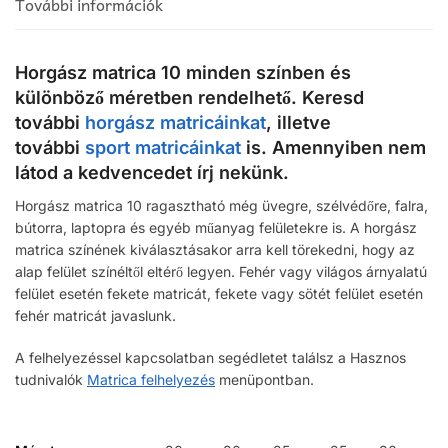
További információk
Horgász matrica 10 minden színben és
különböző méretben rendelhető. Keresd
további
horgász matricáinkat
, illetve
további
sport matricáinkat
is. Amennyiben nem
látod a kedvencedet írj nekünk.
Horgász matrica 10 ragasztható még üvegre, szélvédőre, falra,
bútorra, laptopra és egyéb műanyag felületekre is. A horgász
matrica színének kiválasztásakor arra kell törekedni, hogy az
alap felület színéltől eltérő legyen. Fehér vagy világos árnyalatú
felület esetén fekete matricát, fekete vagy sötét felület esetén
fehér matricát javaslunk.
A felhelyezéssel kapcsolatban segédletet találsz a Hasznos
tudnivalók
Matrica felhelyezés
menüpontban.