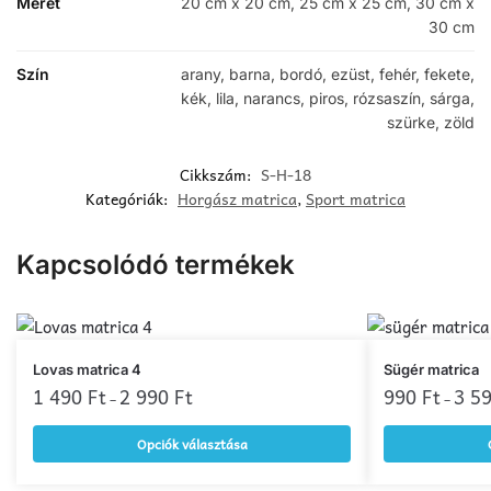
Méret
20 cm x 20 cm, 25 cm x 25 cm, 30 cm x
30 cm
Szín
arany, barna, bordó, ezüst, fehér, fekete,
kék, lila, narancs, piros, rózsaszín, sárga,
szürke, zöld
Cikkszám:
S-H-18
Kategóriák:
Horgász matrica
,
Sport matrica
Kapcsolódó termékek
Ennek
Ennek
Lovas matrica 4
Sügér matrica
a
1 490
Ft
2 990
Ft
a
990
Ft
3 5
–
–
terméknek
terméknek
Opciók választása
több
több
variációja
variációja