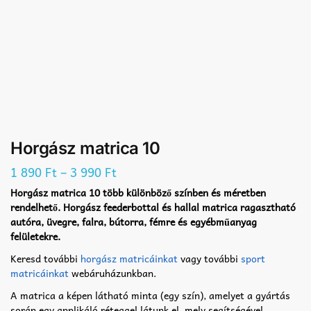
Horgász matrica 10
–
1 890
Ft
3 990
Ft
Horgász matrica 10 több különböző színben és méretben
rendelhető. Horgász feederbottal és hallal matrica ragasztható
autóra, üvegre, falra, bútorra, fémre és egyébműanyag
felületekre.
Keresd további
horgász matricáinkat
vagy további
sport
matricáinkat
webáruházunkban.
A matrica a képen látható minta (egy szín), amelyet a gyártás
során egy applikáló réteggel látunk el, mely segítségével