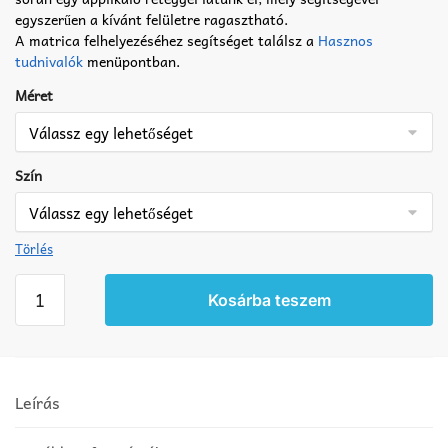
egyszerűen a kívánt felületre ragasztható.
A matrica felhelyezéséhez segítséget találsz a
Hasznos
tudnivalók
menüpontban.
Méret
Szín
Törlés
Horgász
Kosárba teszem
matrica
10
mennyiség
Leírás