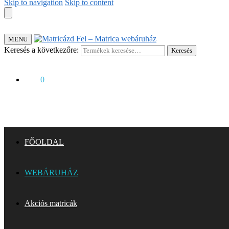
Skip to navigation
Skip to content
MENU
Keresés a következőre:
Keresés
0
Ft
0
FŐOLDAL
WEBÁRUHÁZ
Akciós matricák