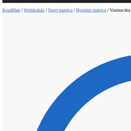
Kezdőlap
/
Webáruház
/
Sport matrica
/
Horgász matrica
/
Vasmacska 