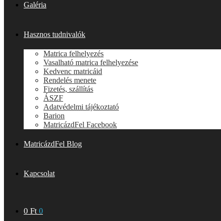
Galéria
Hasznos tudnivalók
Matrica felhelyezés
Vasalható matrica felhelyezése
Kedvenc matricáid
Rendelés menete
Fizetés, szállítás
ÁSZF
Adatvédelmi tájékoztató
Barion
MatricázdFel Facebook
MatricázdFel Blog
Kapcsolat
0
Ft
0