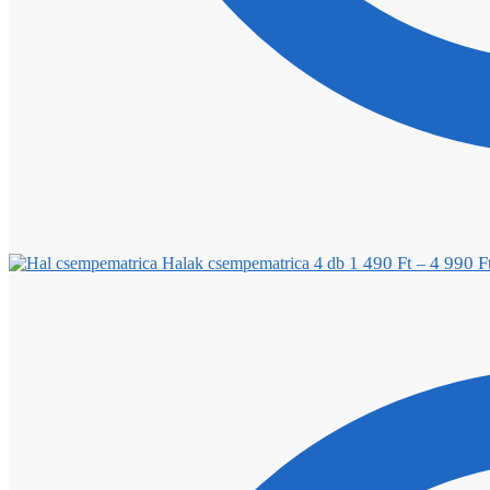
1 490
Ft
4 990
F
Halak csempematrica 4 db
–