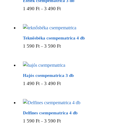
Ételek csempematrica 3 db
Ennek
1 490
Ft
3 490
Ft
–
a
terméknek
több
variációja
Teknősbéka csempematrica 4 db
van.
Ennek
1 590
Ft
3 590
Ft
–
A
a
változatok
terméknek
a
több
termékoldalon
variációja
Hajós csempematrica 3 db
választhatók
van.
Ennek
1 490
Ft
3 490
Ft
–
ki
A
a
változatok
terméknek
a
több
termékoldalon
variációja
Delfines csempematrica 4 db
választhatók
van.
Ennek
1 590
Ft
3 590
Ft
–
ki
A
a