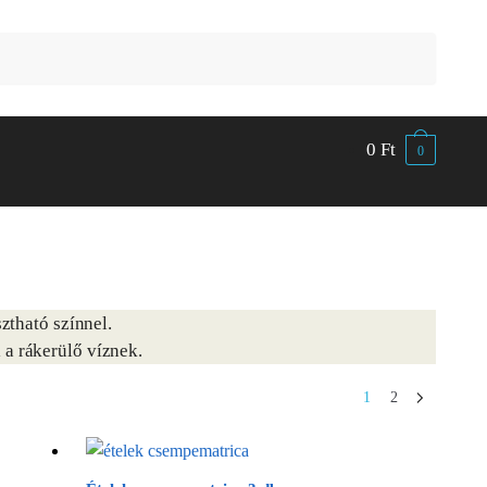
0
Ft
0
ztható színnel.
 a rákerülő víznek.
1
2