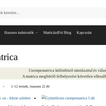
Hasznos tudnivalók
MatricázdFel Blog
Kapcsolat
rica
Csempematrica különböző mintázattal és válas
A matrica megfelelő felhelyezést követően ellenáll
Sorted
1–12 termék, összesen 22 db
by
latest