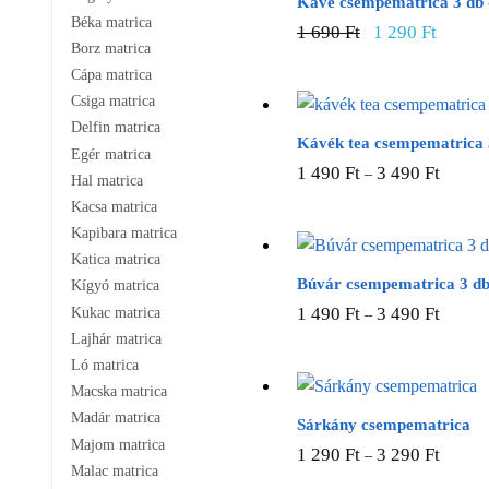
Kávé csempematrica 3 db -
Béka matrica
Original
Current
1 690
Ft
1 290
Ft
Borz matrica
price
price
Cápa matrica
was:
is:
1
1
Csiga matrica
690 Ft.
290 Ft.
Delfin matrica
Kávék tea csempematrica 
Egér matrica
Ennek
1 490
Ft
3 490
Ft
–
Hal matrica
a
Kacsa matrica
termék
Kapibara matrica
több
Katica matrica
variáci
Búvár csempematrica 3 d
Kígyó matrica
van.
Ennek
1 490
Ft
3 490
Ft
Kukac matrica
–
A
a
Lajhár matrica
változa
termék
Ló matrica
a
Macska matrica
több
termék
Madár matrica
variáci
Sárkány csempematrica
választ
Majom matrica
van.
Ennek
1 290
Ft
3 290
Ft
–
ki
Malac matrica
A
a