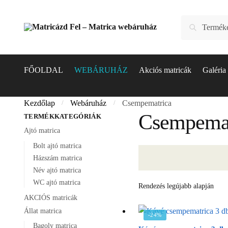
Skip
Skip
to
to
Keresés
Keresés
navigation
content
a
következőre:
FŐOLDAL
WEBÁRUHÁZ
Akciós matricák
Galéria
Kezdőlap
Webáruház
Csempematrica
/
/
Csempemat
TERMÉKKATEGÓRIÁK
Ajtó matrica
Bolt ajtó matrica
Házszám matrica
Név ajtó matrica
WC ajtó matrica
AKCIÓS matricák
Állat matrica
-24%
Bagoly matrica