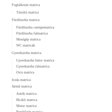
Foglalkozás matrica
Tűzoltó matrica
Fürdőszoba matrica
Fürdőszoba csempematrica
Fürdőszoba falmatrica
Mosógép matrica
WC matricák
Gyerekszoba matrica
Gyerekszoba bútor matrica
Gyerekszoba falmatrica
Ovis matrica
Iroda matrica
Jármű matrica
Autók matrica
Bicikli matrica
Motor matrica
Repülőgép matrica