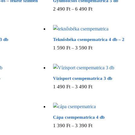
os – fekete színben
Gyümölcsös csempematrica 5 db
Ennek
2 490
Ft
6 490
Ft
–
a
terméknek
több
variációja
3 db
Teknősbéka csempematrica 4 db – 2
van.
Ennek
1 590
Ft
3 590
Ft
–
A
a
változatok
nek
terméknek
a
több
termékoldalon
ója
variációja
b
Vízisport csempematrica 3 db
választhatók
van.
Ennek
1 490
Ft
3 490
Ft
–
ki
A
a
tok
változatok
nek
terméknek
a
több
oldalon
termékoldalon
ója
variációja
Cápa csempematrica 4 db
hatók
választhatók
van.
Ennek
1 390
Ft
3 390
Ft
–
ki
A
a