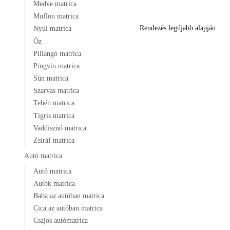
Medve matrica
változa
termék
Muflon matrica
a
több
Nyúl matrica
termék
variáci
Őz
választ
van.
Pillangó matrica
ki
A
Pingvin matrica
változa
Sün matrica
a
Szarvas matrica
termék
Tehén matrica
választ
Tigris matrica
ki
Vaddisznó matrica
Zsiráf matrica
Autó matrica
Autó matrica
Autók matrica
Baba az autóban matrica
Cica az autóban matrica
Csajos autómatrica