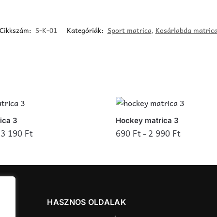
Cikkszám:
S-K-01
Kategóriák:
Sport matrica
,
Kosárlabda matric
ica 3
Hockey matrica 3
3 190
Ft
690
Ft
2 990
Ft
–
–
Ennek
a
terméknek
több
variációja
HASZNOS OLDALAK
van.