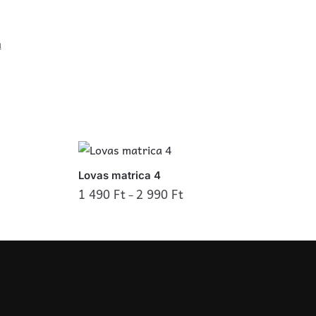
a
Lovas matrica 4
1 490
Ft
2 990
Ft
–
Ennek
a
terméknek
több
variációja
van.