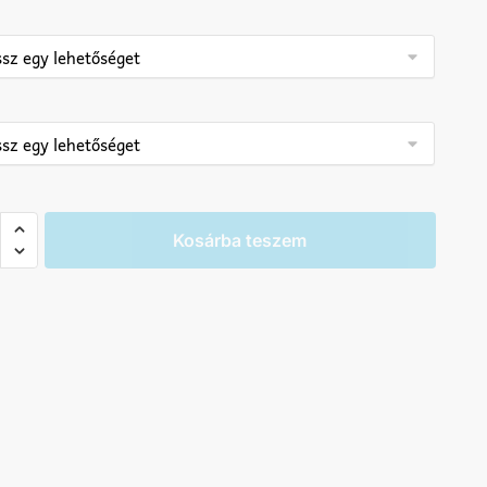
abda
Kosárba teszem
a
iség