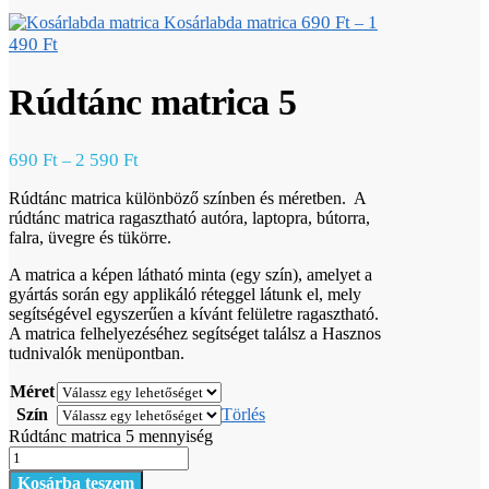
690
Ft
1
Kosárlabda matrica
–
490
Ft
Rúdtánc matrica 5
690
Ft
2 590
Ft
–
Rúdtánc matrica különböző színben és méretben. A
rúdtánc matrica ragasztható autóra, laptopra, bútorra,
falra, üvegre és tükörre.
A matrica a képen látható minta (egy szín), amelyet a
gyártás során egy applikáló réteggel látunk el, mely
segítségével egyszerűen a kívánt felületre ragasztható.
A matrica felhelyezéséhez segítséget találsz a Hasznos
tudnivalók menüpontban.
Méret
Szín
Törlés
Rúdtánc matrica 5 mennyiség
Kosárba teszem