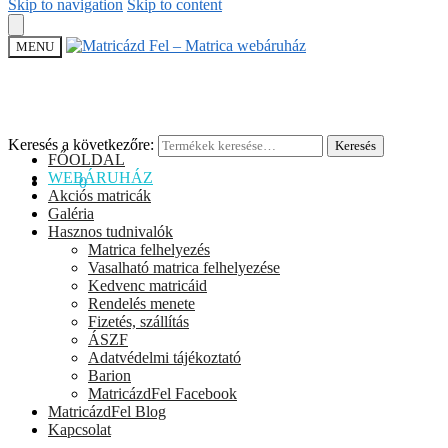
Skip to navigation
Skip to content
MENU
Keresés a következőre:
Keresés
FŐOLDAL
WEBÁRUHÁZ
0
Ft
0
Akciós matricák
Galéria
Hasznos tudnivalók
Matrica felhelyezés
Vasalható matrica felhelyezése
Kedvenc matricáid
Rendelés menete
Fizetés, szállítás
ÁSZF
Adatvédelmi tájékoztató
Barion
MatricázdFel Facebook
MatricázdFel Blog
Kapcsolat