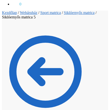
0
Ft
0
Kezdőlap
/
Webáruház
/
Sport matrica
/
Siklóernyős matrica
/
Siklóernyős matrica 5