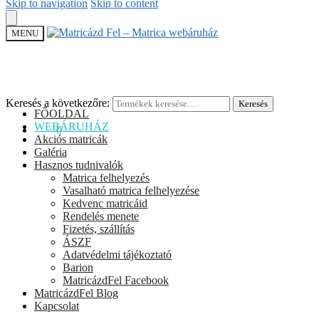
Skip to navigation
Skip to content
MENU
Keresés a következőre:
Keresés
FŐOLDAL
WEBÁRUHÁZ
0
Ft
0
Akciós matricák
Galéria
Hasznos tudnivalók
Matrica felhelyezés
Vasalható matrica felhelyezése
Kedvenc matricáid
Rendelés menete
Fizetés, szállítás
ÁSZF
Adatvédelmi tájékoztató
Barion
MatricázdFel Facebook
MatricázdFel Blog
Kapcsolat