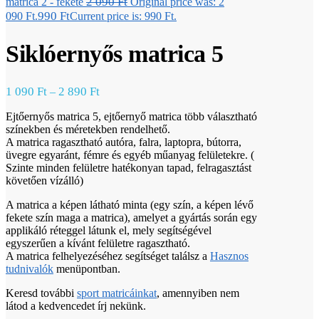
2 090
Ft
matrica 2 - fekete
Original price was: 2
990
Ft
090 Ft.
Current price is: 990 Ft.
Siklóernyős matrica 5
1 090
Ft
2 890
Ft
–
Ejtőernyős matrica 5, ejtőernyő matrica több választható
színekben és méretekben rendelhető.
A matrica ragasztható autóra, falra, laptopra, bútorra,
üvegre egyaránt, fémre és egyéb műanyag felületekre. (
Szinte minden felületre hatékonyan tapad, felragasztást
követően vízálló)
A matrica a képen látható minta (egy szín, a képen lévő
fekete szín maga a matrica), amelyet a gyártás során egy
applikáló réteggel látunk el, mely segítségével
egyszerűen a kívánt felületre ragasztható.
A matrica felhelyezéséhez segítséget találsz a
Hasznos
tudnivalók
menüpontban.
Keresd további
sport matricáinkat
, amennyiben nem
látod a kedvencedet írj nekünk.