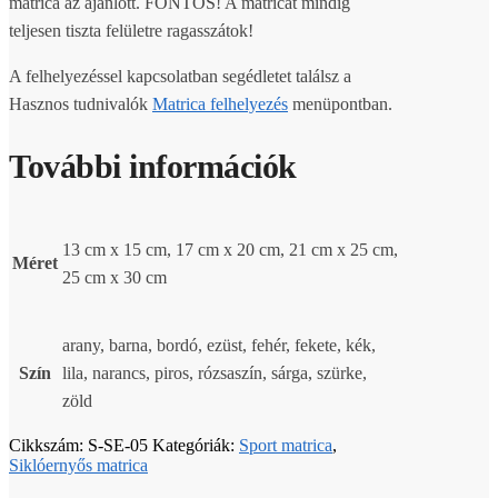
matrica az ajánlott. FONTOS! A matricát mindig
teljesen tiszta felületre ragasszátok!
A felhelyezéssel kapcsolatban segédletet találsz a
Hasznos tudnivalók
Matrica felhelyezés
menüpontban.
További információk
13 cm x 15 cm, 17 cm x 20 cm, 21 cm x 25 cm,
Méret
25 cm x 30 cm
arany, barna, bordó, ezüst, fehér, fekete, kék,
Szín
lila, narancs, piros, rózsaszín, sárga, szürke,
zöld
Cikkszám:
S-SE-05
Kategóriák:
Sport matrica
,
Siklóernyős matrica