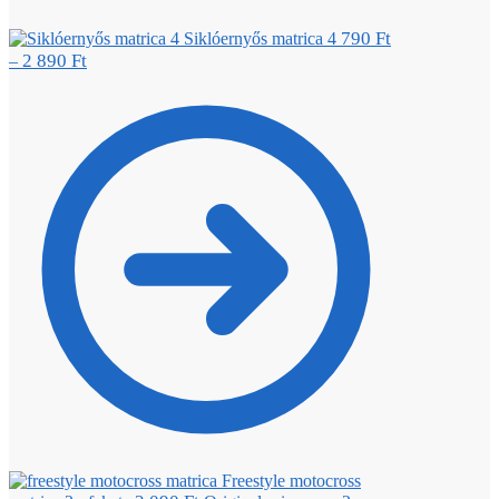
790
Ft
Siklóernyős matrica 4
2 890
Ft
–
Freestyle motocross