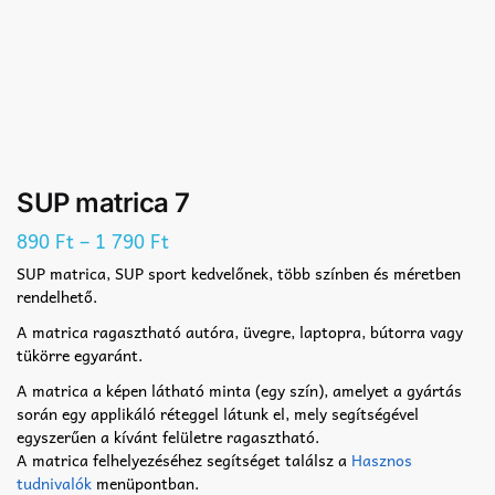
SUP matrica 7
–
890
Ft
1 790
Ft
SUP matrica, SUP sport kedvelőnek, több színben és méretben
rendelhető.
A matrica ragasztható autóra, üvegre, laptopra, bútorra vagy
tükörre egyaránt.
A matrica a képen látható minta (egy szín), amelyet a gyártás
során egy applikáló réteggel látunk el, mely segítségével
egyszerűen a kívánt felületre ragasztható.
A matrica felhelyezéséhez segítséget találsz a
Hasznos
tudnivalók
menüpontban.