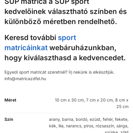
SUP matrica a SUP sport
kedvelőinek választható színben és
különböző méretben rendelhető.
Keresd további
sport
matricáinkat
webáruházunkban,
hogy kiválaszthasd a kedvencedet.
Egyedi sport matricát szeretnél? Írj nekünk is elkészítjük.
info@matricazdfel.hu
Méret
10 cm x 30 cm, 7 cm x 20 cm, 8 cm x
25 cm
Szín
arany, barna, bordó, ezüst, fehér, fekete,
kék, lila, narancs, piros, rózsaszín, sárga,
szürke, zöld