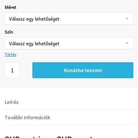
Méret
Szín
Törlés
SUP
Kosárba teszem
matrica
7
mennyiség
Leírás
További információk