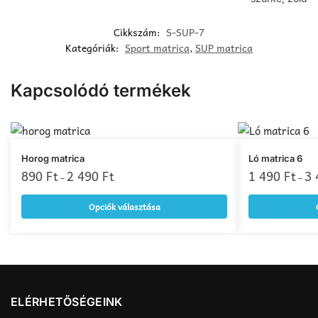
Cikkszám:
S-SUP-7
Kategóriák:
Sport matrica
,
SUP matrica
Kapcsolódó termékek
Ennek
Ennek
Horog matrica
Ló matrica 6
a
890
Ft
2 490
Ft
a
1 490
Ft
3
–
–
terméknek
terméknek
Opciók választása
több
több
variációja
variációja
van.
van.
A
A
változatok
változatok
a
a
ELÉRHETŐSÉGEINK
termékoldalon
termékoldalon