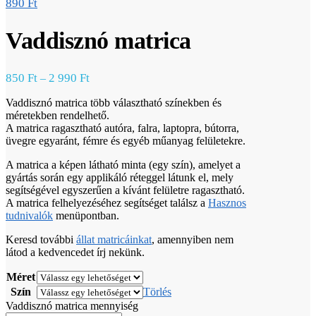
890
Ft
Vaddisznó matrica
850
Ft
2 990
Ft
–
Vaddisznó matrica több választható színekben és
méretekben rendelhető.
A matrica ragasztható autóra, falra, laptopra, bútorra,
üvegre egyaránt, fémre és egyéb műanyag felületekre.
A matrica a képen látható minta (egy szín), amelyet a
gyártás során egy applikáló réteggel látunk el, mely
segítségével egyszerűen a kívánt felületre ragasztható.
A matrica felhelyezéséhez segítséget találsz a
Hasznos
tudnivalók
menüpontban.
Keresd további
állat matricáinkat
, amennyiben nem
látod a kedvencedet írj nekünk.
Méret
Szín
Törlés
Vaddisznó matrica mennyiség