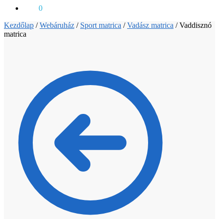
0
Ft
0
Kezdőlap
/
Webáruház
/
Sport matrica
/
Vadász matrica
/
Vaddisznó
matrica