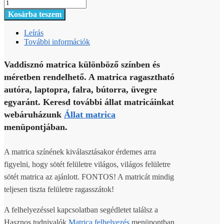
Kosárba teszem
Leírás
További információk
Vaddisznó matrica különböző színben és
méretben rendelhető. A matrica ragasztható
autóra, laptopra, falra, bútorra, üvegre
egyaránt. Keresd további állat matricáinkat
webáruházunk
Állat matrica
menüpontjában.
A matrica színének kiválasztásakor érdemes arra
figyelni, hogy sötét felületre világos, világos felületre
sötét matrica az ajánlott. FONTOS! A matricát mindig
teljesen tiszta felületre ragasszátok!
A felhelyezéssel kapcsolatban segédletet találsz a
Hasznos tudnivalók
Matrica felhelyezés
menüpontban.