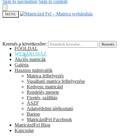
Skip to navigation
Skip to content
MENU
Keresés a következőre:
Keresés
FŐOLDAL
WEBÁRUHÁZ
0
Ft
0
Akciós matricák
Galéria
Hasznos tudnivalók
Matrica felhelyezés
Vasalható matrica felhelyezése
Kedvenc matricáid
Rendelés menete
Fizetés, szállítás
ÁSZF
Adatvédelmi tájékoztató
Barion
MatricázdFel Facebook
MatricázdFel Blog
Kapcsolat