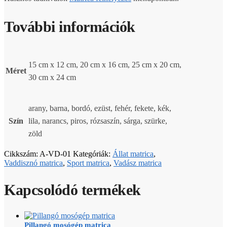
További információk
15 cm x 12 cm, 20 cm x 16 cm, 25 cm x 20 cm,
Méret
30 cm x 24 cm
arany, barna, bordó, ezüst, fehér, fekete, kék,
Szín
lila, narancs, piros, rózsaszín, sárga, szürke,
zöld
Cikkszám:
A-VD-01
Kategóriák:
Állat matrica
,
Vaddisznó matrica
,
Sport matrica
,
Vadász matrica
Kapcsolódó termékek
Pillangó mosógép matrica