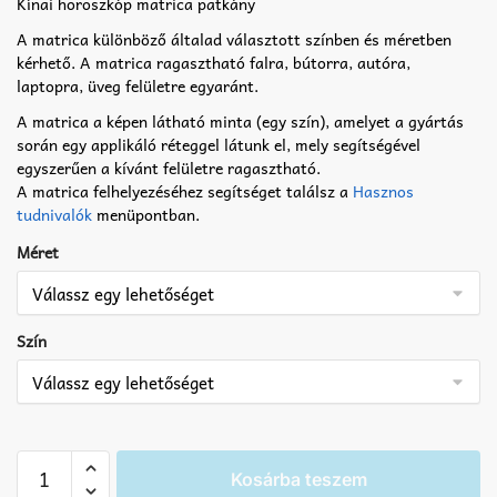
Kínai horoszkóp matrica patkány
A matrica különböző általad választott színben és méretben
kérhető. A matrica ragasztható falra, bútorra, autóra,
laptopra, üveg felületre egyaránt.
A matrica a képen látható minta (egy szín), amelyet a gyártás
során egy applikáló réteggel látunk el, mely segítségével
egyszerűen a kívánt felületre ragasztható.
A matrica felhelyezéséhez segítséget találsz a
Hasznos
tudnivalók
menüpontban.
Méret
Szín
Kínai
Kosárba teszem
horoszkóp