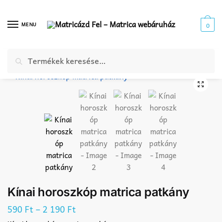
Skip
Skip
to
to
MENU
0
navigation
content
Keresés
Keresés
Kezdőlap
Webáruház
Szimbólum matrica
Horoszkóp matrica
Kínai horoszkóp matrica patkány
/
/
/
/
a
következőre:
Kínai horoszkóp matrica patkány
–
590
Ft
2 190
Ft