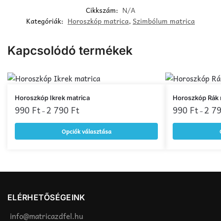
Cikkszám:
N/A
Kategóriák:
Horoszkóp matrica
,
Szimbólum matrica
Kapcsolódó termékek
Ennek
Ennek
Horoszkóp Ikrek matrica
Horoszkóp Rák 
a
990
Ft
2 790
Ft
a
990
Ft
2 7
–
–
terméknek
terméknek
Opciók választása
több
több
variációja
variációja
van.
van.
A
A
változatok
változatok
a
a
ELÉRHETŐSÉGEINK
termékoldalon
termékoldalon
választhatók
választhatók
info@matricazdfel.hu