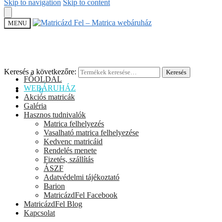
Skip to navigation
Skip to content
MENU
Keresés a következőre:
Keresés
FŐOLDAL
WEBÁRUHÁZ
0
Ft
0
Akciós matricák
Galéria
Hasznos tudnivalók
Matrica felhelyezés
Vasalható matrica felhelyezése
Kedvenc matricáid
Rendelés menete
Fizetés, szállítás
ÁSZF
Adatvédelmi tájékoztató
Barion
MatricázdFel Facebook
MatricázdFel Blog
Kapcsolat