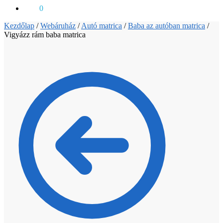
0
Ft
0
Kezdőlap
/
Webáruház
/
Autó matrica
/
Baba az autóban matrica
/
Vigyázz rám baba matrica