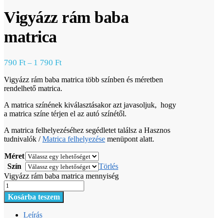
Vigyázz rám baba
matrica
790
Ft
1 790
Ft
–
Vigyázz rám baba matrica több színben és méretben
rendelhető matrica.
A matrica színének kiválasztásakor azt javasoljuk, hogy
a matrica színe térjen el az autó színétől.
A matrica felhelyezéséhez segédletet találsz a Hasznos
tudnivalók /
Matrica felhelyezése
menüpont alatt.
Méret
Szín
Törlés
Vigyázz rám baba matrica mennyiség
Kosárba teszem
Leírás