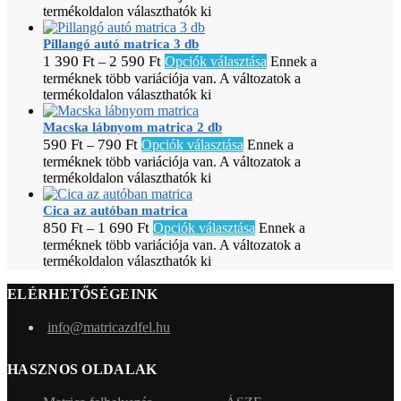
termékoldalon választhatók ki
Pillangó autó matrica 3 db
1 390
Ft
2 590
Ft
–
Opciók választása
Ennek a
terméknek több variációja van. A változatok a
termékoldalon választhatók ki
Macska lábnyom matrica 2 db
590
Ft
790
Ft
–
Opciók választása
Ennek a
terméknek több variációja van. A változatok a
termékoldalon választhatók ki
Cica az autóban matrica
850
Ft
1 690
Ft
–
Opciók választása
Ennek a
terméknek több variációja van. A változatok a
termékoldalon választhatók ki
ELÉRHETŐSÉGEINK
info@matricazdfel.hu
HASZNOS OLDALAK