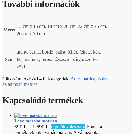
További információk
13 cm x 15 cm, 18 cm x 20 cm, 22 cm x 25 cm,
Méret
26 cm x 30 cm
arany, barna, bordó, ezüst, fehér, fekete, kék,
Szín
lila, narancs, piros, rózsaszín, sárga, szürke,
zöld
Cikkszám:
A-B-VB-01
Kategóriák:
Autó matrica
,
Baba
az autóban matrica
Kapcsolódó termékek
Love macska matrica
690
Ft
1 690
Ft
–
Opciók választása
Ennek a
terméknek több variációja van. A változatok a