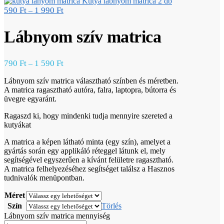
Kutya lábnyom matrica 2 db
590
Ft
1 990
Ft
–
Lábnyom szív matrica
790
Ft
1 590
Ft
–
Lábnyom szív matrica választható színben és méretben.
A matrica ragasztható autóra, falra, laptopra, bútorra és
üvegre egyaránt.
Ragaszd ki, hogy mindenki tudja mennyire szereted a
kutyákat
A matrica a képen látható minta (egy szín), amelyet a
gyártás során egy applikáló réteggel látunk el, mely
segítségével egyszerűen a kívánt felületre ragasztható.
A matrica felhelyezéséhez segítséget találsz a Hasznos
tudnivalók menüpontban.
Méret
Szín
Törlés
Lábnyom szív matrica mennyiség