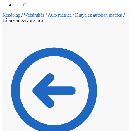
0
Ft
0
Kezdőlap
/
Webáruház
/
Autó matrica
/
Kutya az autóban matrica
/
Lábnyom szív matrica