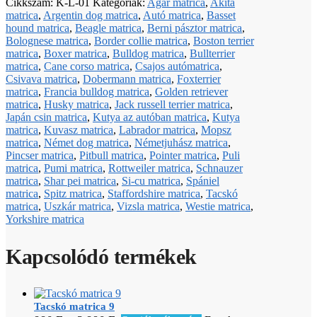
Cikkszám:
K-L-01
Kategóriák:
Agár matrica
,
Akita
matrica
,
Argentin dog matrica
,
Autó matrica
,
Basset
hound matrica
,
Beagle matrica
,
Berni pásztor matrica
,
Bolognese matrica
,
Border collie matrica
,
Boston terrier
matrica
,
Boxer matrica
,
Bulldog matrica
,
Bullterrier
matrica
,
Cane corso matrica
,
Csajos autómatrica
,
Csivava matrica
,
Dobermann matrica
,
Foxterrier
matrica
,
Francia bulldog matrica
,
Golden retriever
matrica
,
Husky matrica
,
Jack russell terrier matrica
,
Japán csin matrica
,
Kutya az autóban matrica
,
Kutya
matrica
,
Kuvasz matrica
,
Labrador matrica
,
Mopsz
matrica
,
Német dog matrica
,
Németjuhász matrica
,
Pincser matrica
,
Pitbull matrica
,
Pointer matrica
,
Puli
matrica
,
Pumi matrica
,
Rottweiler matrica
,
Schnauzer
matrica
,
Shar pei matrica
,
Si-cu matrica
,
Spániel
matrica
,
Spitz matrica
,
Staffordshire matrica
,
Tacskó
matrica
,
Uszkár matrica
,
Vizsla matrica
,
Westie matrica
,
Yorkshire matrica
Kapcsolódó termékek
Tacskó matrica 9