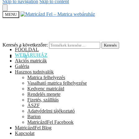
Skip to navigation
Skip to content
MENU
Keresés a következőre:
Keresés
FŐOLDAL
WEBÁRUHÁZ
0
Ft
0
Akciós matricák
Galéria
Hasznos tudnivalók
Matrica felhelyezés
Vasalható matrica felhelyezése
Kedvenc matricáid
Rendelés menete
Fizetés, szállítás
ÁSZF
Adatvédelmi tájékoztató
Barion
MatricázdFel Facebook
MatricázdFel Blog
Kapcsolat