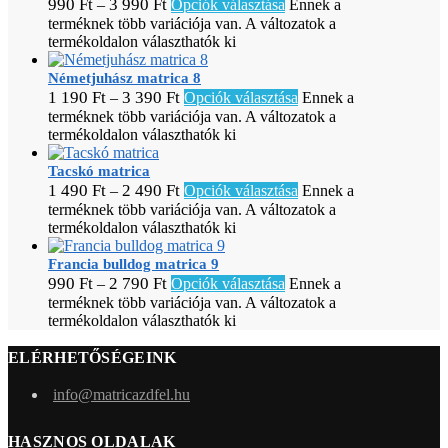
990
Ft
3 990
Ft
–
Opciók választása
Ennek a
terméknek több variációja van. A változatok a
termékoldalon választhatók ki
Németjuhász matrica 8
1 190
Ft
3 390
Ft
–
Opciók választása
Ennek a
terméknek több variációja van. A változatok a
termékoldalon választhatók ki
Tacskó matrica
1 490
Ft
2 490
Ft
–
Opciók választása
Ennek a
terméknek több variációja van. A változatok a
termékoldalon választhatók ki
Francia bulldog matrica 9
990
Ft
2 790
Ft
–
Opciók választása
Ennek a
terméknek több variációja van. A változatok a
termékoldalon választhatók ki
ELÉRHETŐSÉGEINK
info@matricazdfel.hu
HASZNOS OLDALAK