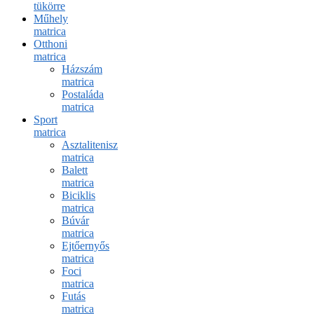
tükörre
Műhely
matrica
Otthoni
matrica
Házszám
matrica
Postaláda
matrica
Sport
matrica
Asztalitenisz
matrica
Balett
matrica
Biciklis
matrica
Búvár
matrica
Ejtőernyős
matrica
Foci
matrica
Futás
matrica