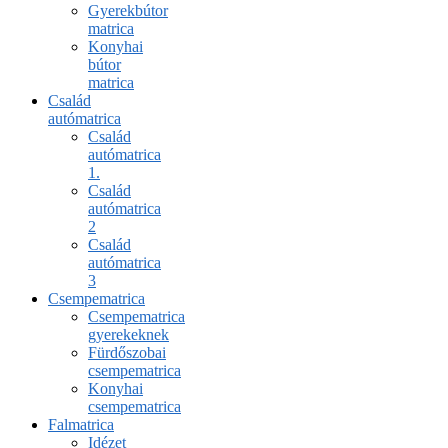
Gyerekbútor
matrica
Konyhai
bútor
matrica
Család
autómatrica
Család
autómatrica
1.
Család
autómatrica
2
Család
autómatrica
3
Csempematrica
Csempematrica
gyerekeknek
Fürdőszobai
csempematrica
Konyhai
csempematrica
Falmatrica
Idézet