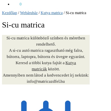
0
Ft
0
Kezdőlap
/
Webáruház
/
Kutya matrica
/
Si-cu matrica
Si-cu matrica
Si-cu matrica különböző színben és méretben
rendelhető.
A si-cu autó matrica ragasztható még falra,
bútorra, laptopra, bútorra és üvegre egyaránt.
Keresd a többi kutya fajtát a
Kutya
matricák
között.
Amennyiben nem látod a kedvencedet írj nekünk:
info@matricazdfel.hu