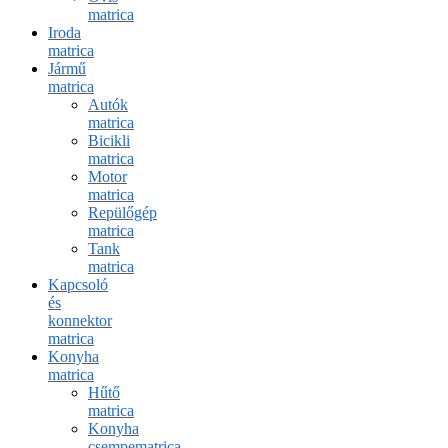
matrica
Iroda
matrica
Jármű
matrica
Autók
matrica
Bicikli
matrica
Motor
matrica
Repülőgép
matrica
Tank
matrica
Kapcsoló
és
konnektor
matrica
Konyha
matrica
Hűtő
matrica
Konyha
csempematrica