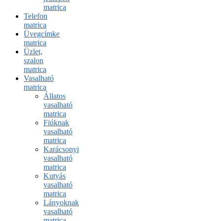
matrica
Telefon
matrica
Üvegcímke
matrica
Üzlet,
szalon
matrica
Vasalható
matrica
Állatos
vasalható
matrica
Fiúknak
vasalható
matrica
Karácsonyi
vasalható
matrica
Kutyás
vasalható
matrica
Lányoknak
vasalható
matrica