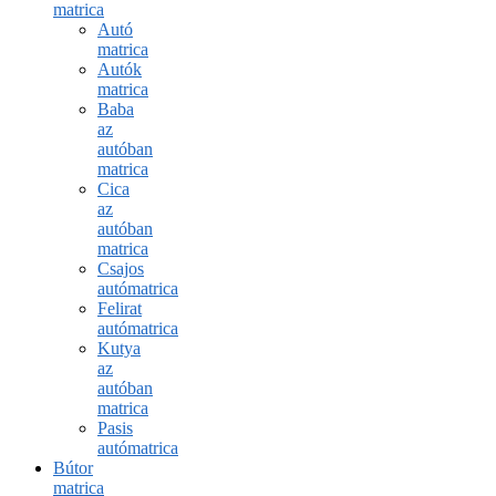
matrica
Autó
matrica
Autók
matrica
Baba
az
autóban
matrica
Cica
az
autóban
matrica
Csajos
autómatrica
Felirat
autómatrica
Kutya
az
autóban
matrica
Pasis
autómatrica
Bútor
matrica