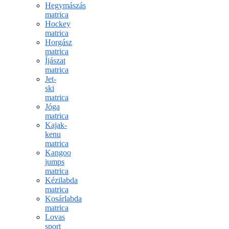
Hegymászás
matrica
Hockey
matrica
Horgász
matrica
Íjászat
matrica
Jet-
ski
matrica
Jóga
matrica
Kajak-
kenu
matrica
Kangoo
jumps
matrica
Kézilabda
matrica
Kosárlabda
matrica
Lovas
sport