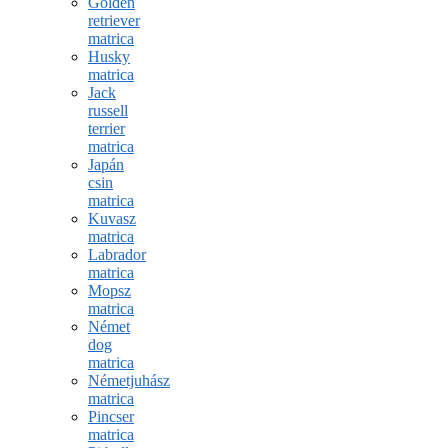
Golden
retriever
matrica
Husky
matrica
Jack
russell
terrier
matrica
Japán
csin
matrica
Kuvasz
matrica
Labrador
matrica
Mopsz
matrica
Német
dog
matrica
Németjuhász
matrica
Pincser
matrica