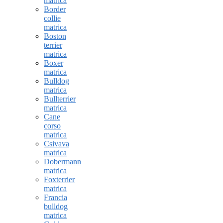
matrica
Border
collie
matrica
Boston
terrier
matrica
Boxer
matrica
Bulldog
matrica
Bullterrier
matrica
Cane
corso
matrica
Csivava
matrica
Dobermann
matrica
Foxterrier
matrica
Francia
bulldog
matrica