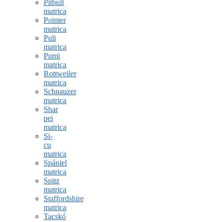
Pitbull
matrica
Pointer
matrica
Puli
matrica
Pumi
matrica
Rottweiler
matrica
Schnauzer
matrica
Shar
pei
matrica
Si-
cu
matrica
Spániel
matrica
Spitz
matrica
Staffordshire
matrica
Tacskó