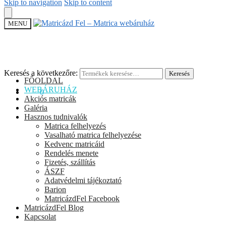
Skip to navigation
Skip to content
MENU
Keresés a következőre:
Keresés
FŐOLDAL
WEBÁRUHÁZ
0
Ft
0
Akciós matricák
Galéria
Hasznos tudnivalók
Matrica felhelyezés
Vasalható matrica felhelyezése
Kedvenc matricáid
Rendelés menete
Fizetés, szállítás
ÁSZF
Adatvédelmi tájékoztató
Barion
MatricázdFel Facebook
MatricázdFel Blog
Kapcsolat