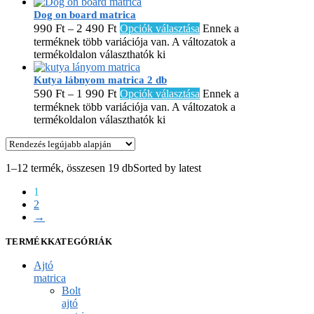
Dog on board matrica
990
Ft
2 490
Ft
–
Opciók választása
Ennek a
terméknek több variációja van. A változatok a
termékoldalon választhatók ki
Kutya lábnyom matrica 2 db
590
Ft
1 990
Ft
–
Opciók választása
Ennek a
terméknek több variációja van. A változatok a
termékoldalon választhatók ki
1–12 termék, összesen 19 db
Sorted by latest
1
2
→
TERMÉKKATEGÓRIÁK
Ajtó
matrica
Bolt
ajtó