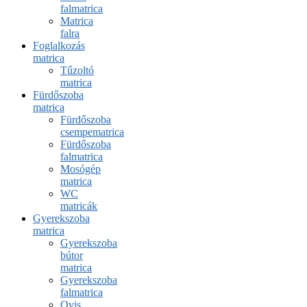
falmatrica
Matrica
falra
Foglalkozás
matrica
Tűzoltó
matrica
Fürdőszoba
matrica
Fürdőszoba
csempematrica
Fürdőszoba
falmatrica
Mosógép
matrica
WC
matricák
Gyerekszoba
matrica
Gyerekszoba
bútor
matrica
Gyerekszoba
falmatrica
Ovis