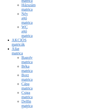
matrica
Házszám
matrica
Név
ajtó
matrica
WC
ajtó
matrica
AKCIÓS
matricák
Állat
matrica
Bagoly
matrica
Béka
matrica
Borz
matrica
Cápa
matrica
Csiga
matrica
Delfin
matrica