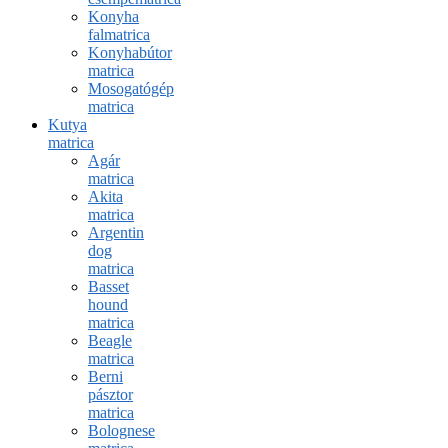
Konyha
falmatrica
Konyhabútor
matrica
Mosogatógép
matrica
Kutya
matrica
Agár
matrica
Akita
matrica
Argentin
dog
matrica
Basset
hound
matrica
Beagle
matrica
Berni
pásztor
matrica
Bolognese