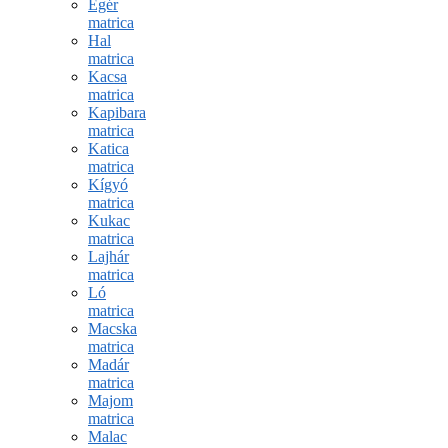
Egér
matrica
Hal
matrica
Kacsa
matrica
Kapibara
matrica
Katica
matrica
Kígyó
matrica
Kukac
matrica
Lajhár
matrica
Ló
matrica
Macska
matrica
Madár
matrica
Majom
matrica
Malac