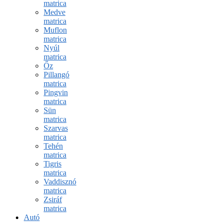
matrica
Medve
matrica
Muflon
matrica
Nyúl
matrica
Őz
Pillangó
matrica
Pingvin
matrica
Sün
matrica
Szarvas
matrica
Tehén
matrica
Tigris
matrica
Vaddisznó
matrica
Zsiráf
matrica
Autó