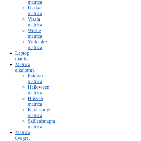
matrica
Uszkár
matrica
Vizsla
matrica
Westie
matrica
Yorkshire
matrica
Laptop
matrica
Matrica
alkalomra
Esküvő
matrica
Halloween
matrica
Húsvéti
matrica
Karácsonyi
matrica
Születésnapra
matrica
Matrica
üvegre,