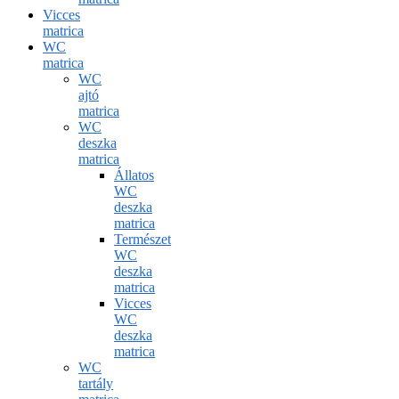
Vicces
matrica
WC
matrica
WC
ajtó
matrica
WC
deszka
matrica
Állatos
WC
deszka
matrica
Természet
WC
deszka
matrica
Vicces
WC
deszka
matrica
WC
tartály