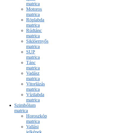
matrica
Motoros
matrica
Röplabda
matrica
Rúdtánc
matrica
Siklóernyős
matrica
SUP
matrica
Tánc
matrica
Vadász
matrica
Vitorlázás
matrica
Vízilabda
matrica
Szimbólum
matrica
Horoszkóp
matrica
Vallási
jelképek