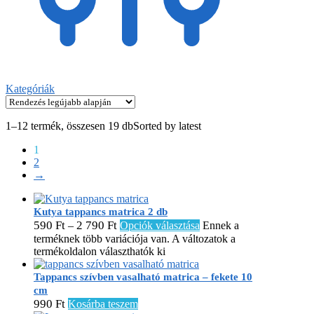
Kategóriák
1–12 termék, összesen 19 db
Sorted by latest
1
2
→
Kutya tappancs matrica 2 db
590
Ft
2 790
Ft
–
Opciók választása
Ennek a
terméknek több variációja van. A változatok a
termékoldalon választhatók ki
Tappancs szívben vasalható matrica – fekete 10
cm
990
Ft
Kosárba teszem