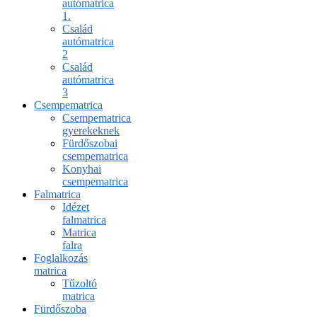
autómatrica
1.
Család
autómatrica
2
Család
autómatrica
3
Csempematrica
Csempematrica
gyerekeknek
Fürdőszobai
csempematrica
Konyhai
csempematrica
Falmatrica
Idézet
falmatrica
Matrica
falra
Foglalkozás
matrica
Tűzoltó
matrica
Fürdőszoba