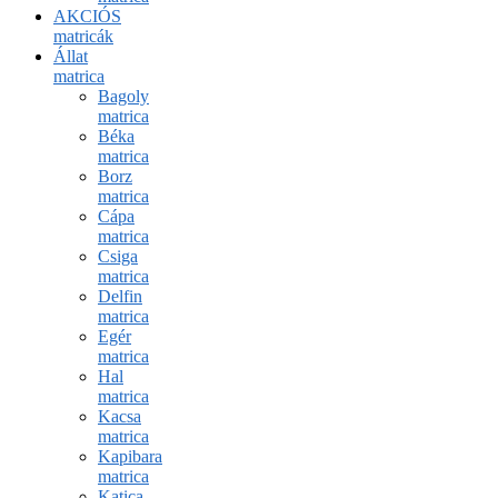
AKCIÓS
matricák
Állat
matrica
Bagoly
matrica
Béka
matrica
Borz
matrica
Cápa
matrica
Csiga
matrica
Delfin
matrica
Egér
matrica
Hal
matrica
Kacsa
matrica
Kapibara
matrica
Katica