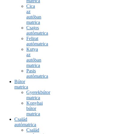
matrica
Cica
az
autóban
matrica
Csajos
autómatrica
Felirat
autómatrica
Kutya
az
autóban
matrica
Pasis
autómatrica
Bútor
matrica
Gyerekbútor
matrica
Konyhai
bútor
matrica
Család
autómatrica
Család