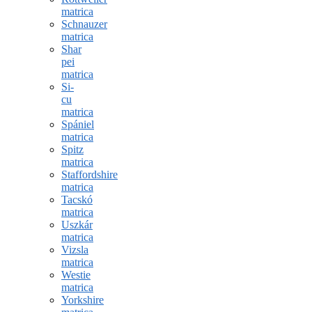
matrica
Schnauzer
matrica
Shar
pei
matrica
Si-
cu
matrica
Spániel
matrica
Spitz
matrica
Staffordshire
matrica
Tacskó
matrica
Uszkár
matrica
Vizsla
matrica
Westie
matrica
Yorkshire