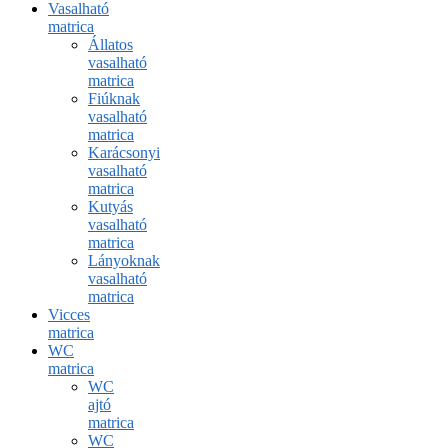
Vasalható
matrica
Állatos
vasalható
matrica
Fiúknak
vasalható
matrica
Karácsonyi
vasalható
matrica
Kutyás
vasalható
matrica
Lányoknak
vasalható
matrica
Vicces
matrica
WC
matrica
WC
ajtó
matrica
WC