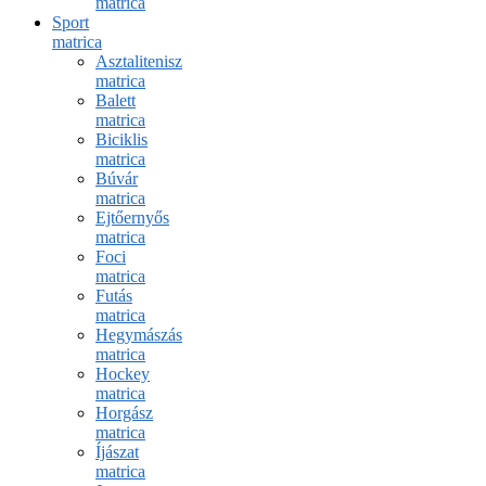
matrica
Sport
matrica
Asztalitenisz
matrica
Balett
matrica
Biciklis
matrica
Búvár
matrica
Ejtőernyős
matrica
Foci
matrica
Futás
matrica
Hegymászás
matrica
Hockey
matrica
Horgász
matrica
Íjászat
matrica