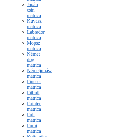
Japán
csin
matrica
Kuvasz
matrica
Labrador
matrica
Mopsz
matrica
Német
dog
matrica
Németjuhász
matrica
Pincser
matrica
Pitbull
matrica
Pointer
matrica
Puli
matrica
Pumi
matrica
Rottweiler