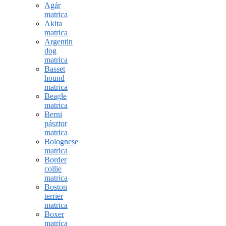
Agár
matrica
Akita
matrica
Argentin
dog
matrica
Basset
hound
matrica
Beagle
matrica
Berni
pásztor
matrica
Bolognese
matrica
Border
collie
matrica
Boston
terrier
matrica
Boxer
matrica