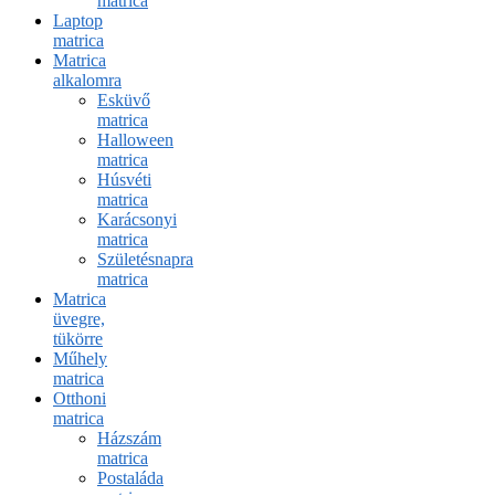
matrica
Laptop
matrica
Matrica
alkalomra
Esküvő
matrica
Halloween
matrica
Húsvéti
matrica
Karácsonyi
matrica
Születésnapra
matrica
Matrica
üvegre,
tükörre
Műhely
matrica
Otthoni
matrica
Házszám
matrica
Postaláda