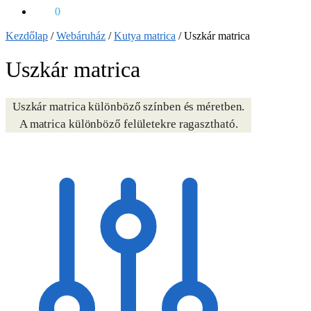
0
Ft
0
Kezdőlap
/
Webáruház
/
Kutya matrica
/
Uszkár matrica
Uszkár matrica
Uszkár matrica különböző színben és méretben.
A matrica különböző felületekre ragasztható.