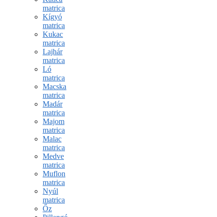
matrica
Kígyó
matrica
Kukac
matrica
Lajhár
matrica
Ló
matrica
Macska
matrica
Madár
matrica
Majom
matrica
Malac
matrica
Medve
matrica
Muflon
matrica
Nyúl
matrica
Őz