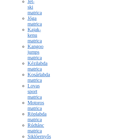
Jet-
ski
matrica
Jóga
matrica
Kajak-
kenu
matrica
Kangoo
jumps
matrica
Kézilabda
matrica
Kosárlabda
matrica
Lovas
sport
matrica
Motoros
matrica
Röplabda
matrica
Rúdtánc
matrica
Siklóernyős