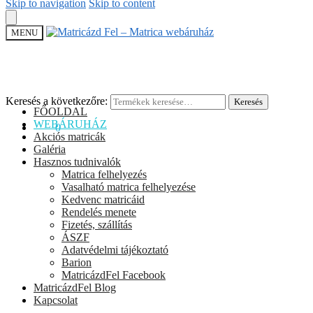
Skip to navigation
Skip to content
MENU
Keresés a következőre:
Keresés
FŐOLDAL
WEBÁRUHÁZ
0
Ft
0
Akciós matricák
Galéria
Hasznos tudnivalók
Matrica felhelyezés
Vasalható matrica felhelyezése
Kedvenc matricáid
Rendelés menete
Fizetés, szállítás
ÁSZF
Adatvédelmi tájékoztató
Barion
MatricázdFel Facebook
MatricázdFel Blog
Kapcsolat