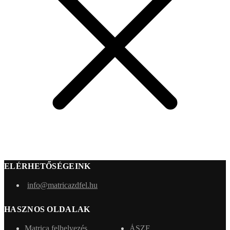
ELÉRHETŐSÉGEINK
info@matricazdfel.hu
HASZNOS OLDALAK
Matrica felhelyezés
ÁSZF