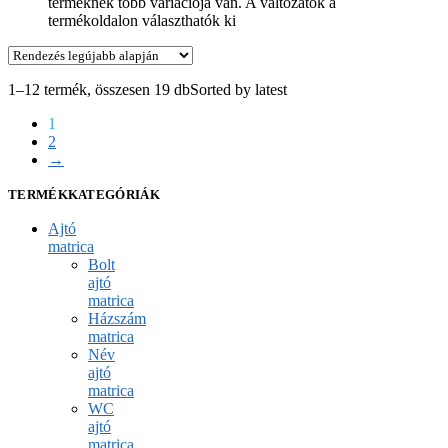
terméknek több variációja van. A változatok a
termékoldalon választhatók ki
1–12 termék, összesen 19 db
Sorted by latest
1
2
→
TERMÉKKATEGÓRIÁK
Ajtó
matrica
Bolt
ajtó
matrica
Házszám
matrica
Név
ajtó
matrica
WC
ajtó
matrica