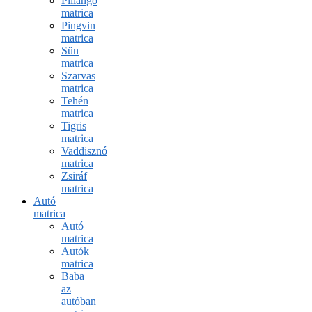
Pillangó
matrica
Pingvin
matrica
Sün
matrica
Szarvas
matrica
Tehén
matrica
Tigris
matrica
Vaddisznó
matrica
Zsiráf
matrica
Autó
matrica
Autó
matrica
Autók
matrica
Baba
az
autóban