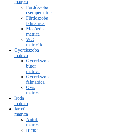
matrica
Fürdőszoba
csempematrica
Fürdőszoba
falmatrica
Mosógép
matrica
WC
matricák
Gyerekszoba
matrica
Gyerekszoba
bútor
matrica
Gyerekszoba
falmatrica
Ovis
matrica
Iroda
matrica
Jármű
matrica
Autók
matrica
Bicikli