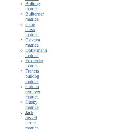
Bulldog
matrica
Bullterrier
matrica
Cane
corso
matrica
Csivava
matrica
Dobermann
matrica
Foxterrier
matrica
Francia
bulldog
matrica
Golden
retriever
matrica
Husky
matrica
Jack
russell
terrier
matrica