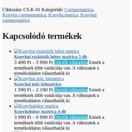
Cikkszám:
CS-K-01
Kategóriák:
Csempematrica
,
Konyha csempematrica
,
Konyha matrica
,
Konyhai
csempematrica
Kapcsolódó termékek
Konyhai eszközök bútor matrica 5 db
3 490
Ft
5 990
Ft
–
Opciók választása
Ennek a
terméknek több variációja van. A változatok a
termékoldalon választhatók ki
Konyhai polc falmatrica
1 590
Ft
2 190
Ft
–
Opciók választása
Ennek a
terméknek több variációja van. A változatok a
termékoldalon választhatók ki
Konyhabútor matrica 4 db
3 990
Ft
9 990
Ft
–
Opciók választása
Ennek a
terméknek több variációja van. A változatok a
termékoldalon választhatók ki