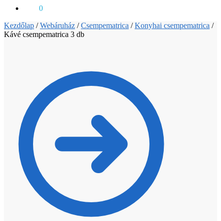
0
Ft
0
Kezdőlap
/
Webáruház
/
Csempematrica
/
Konyhai csempematrica
/
Kávé csempematrica 3 db