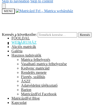
Skip to navigation
Skip to content
MENU
Keresés a következőre:
Keresés
FŐOLDAL
WEBÁRUHÁZ
0
Ft
0
Akciós matricák
Galéria
Hasznos tudnivalók
Matrica felhelyezés
Vasalható matrica felhelyezése
Kedvenc matricáid
Rendelés menete
Fizetés, szállítás
ÁSZF
Adatvédelmi tájékoztató
Barion
MatricázdFel Facebook
MatricázdFel Blog
Kapcsolat