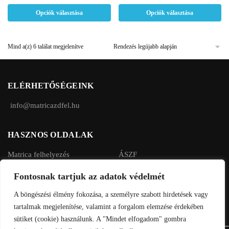
terméknek
terméknek
termékoldalon
termékoldalon
Opciók választása
Opciók választása
több
több
választhatók
választhatók
variációja
variációja
ki
ki
van.
van.
Sorted
Mind a(z) 6 találat megjelenítve
A
A
by
változatok
változatok
latest
a
a
ELÉRHETŐSÉGEINK
termékoldalon
termékoldalon
választhatók
választhatók
info@matricazdfel.hu
ki
ki
HASZNOS OLDALAK
Matrica felhelyezés
ÁSZF
Rendelés menete
Adatvédelmi tájékoztató
Fontosnak tartjuk az adatok védelmét
Fizetés, szállítás
A böngészési élmény fokozása, a személyre szabott hirdetések vagy
tartalmak megjelenítése, valamint a forgalom elemzése érdekében
sütiket (cookie) használunk. A "Mindet elfogadom" gombra