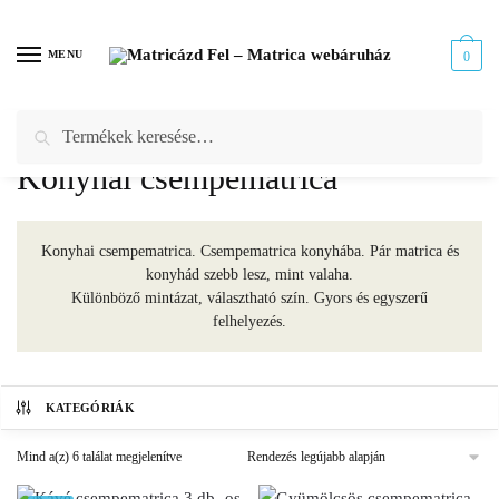
Skip
Skip
to
to
MENU
0
navigation
content
Keresés
Keresés
Kezdőlap
/
Webáruház
/
Csempematrica
/
Konyhai csempematrica
a
Konyhai csempematrica
következőre:
Konyhai csempematrica. Csempematrica konyhába. Pár matrica és
konyhád szebb lesz, mint valaha.
Különböző mintázat, választható szín. Gyors és egyszerű
felhelyezés.
KATEGÓRIÁK
Sorted
Mind a(z) 6 találat megjelenítve
by
latest