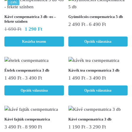
-24%
Ennek
Kávé csempematrica 3 db -os –
Gyümölcsös csempematrica 5 db
fekete színben
a
2 490
Ft
6 490
Ft
–
Original
Current
1 690
Ft
1 290
Ft
terméknek
price
price
több
was:
is:
Kosárba teszem
Opciók választása
1
1
variációja
690 Ft.
290 Ft.
van.
A
változatok
Ennek
Ennek
Ételek csempematrica 3 db
Kávék tea csempematrica 3 db
a
a
a
1 490
Ft
3 490
Ft
1 490
Ft
3 490
Ft
–
–
termékoldalon
terméknek
terméknek
választhatók
Opciók választása
Opciók választása
több
több
ki
variációja
variációja
van.
van.
A
A
Ennek
Ennek
Kávé fajták csempematrica
Kávé csempematrica 3 db
változatok
változatok
a
a
3 490
Ft
8 990
Ft
1 190
Ft
3 290
Ft
a
a
–
–