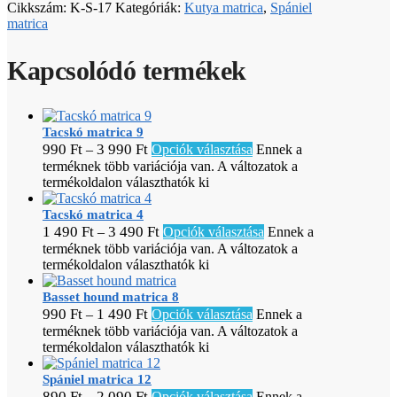
Cikkszám:
K-S-17
Kategóriák:
Kutya matrica
,
Spániel
matrica
Kapcsolódó termékek
Tacskó matrica 9
990
Ft
3 990
Ft
–
Opciók választása
Ennek a
terméknek több variációja van. A változatok a
termékoldalon választhatók ki
Tacskó matrica 4
1 490
Ft
3 490
Ft
–
Opciók választása
Ennek a
terméknek több variációja van. A változatok a
termékoldalon választhatók ki
Basset hound matrica 8
990
Ft
1 490
Ft
–
Opciók választása
Ennek a
terméknek több variációja van. A változatok a
termékoldalon választhatók ki
Spániel matrica 12
890
Ft
2 090
Ft
–
Opciók választása
Ennek a