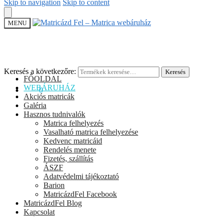
Skip to navigation
Skip to content
MENU
Keresés a következőre:
Keresés
FŐOLDAL
WEBÁRUHÁZ
0
Ft
0
Akciós matricák
Galéria
Hasznos tudnivalók
Matrica felhelyezés
Vasalható matrica felhelyezése
Kedvenc matricáid
Rendelés menete
Fizetés, szállítás
ÁSZF
Adatvédelmi tájékoztató
Barion
MatricázdFel Facebook
MatricázdFel Blog
Kapcsolat