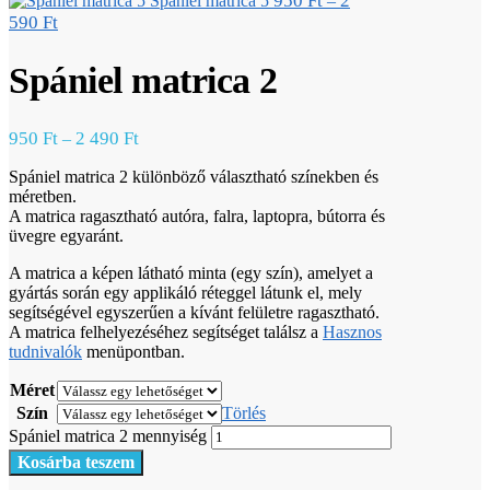
950
Ft
2
Spániel matrica 5
–
590
Ft
Spániel matrica 2
950
Ft
2 490
Ft
–
Spániel matrica 2 különböző választható színekben és
méretben.
A matrica ragasztható autóra, falra, laptopra, bútorra és
üvegre egyaránt.
A matrica a képen látható minta (egy szín), amelyet a
gyártás során egy applikáló réteggel látunk el, mely
segítségével egyszerűen a kívánt felületre ragasztható.
A matrica felhelyezéséhez segítséget találsz a
Hasznos
tudnivalók
menüpontban.
Méret
Szín
Törlés
Spániel matrica 2 mennyiség
Kosárba teszem