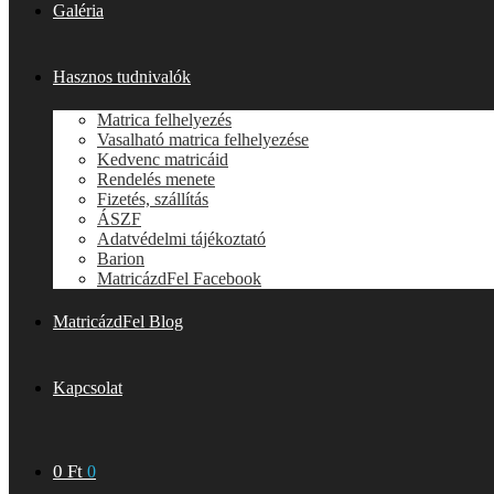
Galéria
Hasznos tudnivalók
Matrica felhelyezés
Vasalható matrica felhelyezése
Kedvenc matricáid
Rendelés menete
Fizetés, szállítás
ÁSZF
Adatvédelmi tájékoztató
Barion
MatricázdFel Facebook
MatricázdFel Blog
Kapcsolat
0
Ft
0