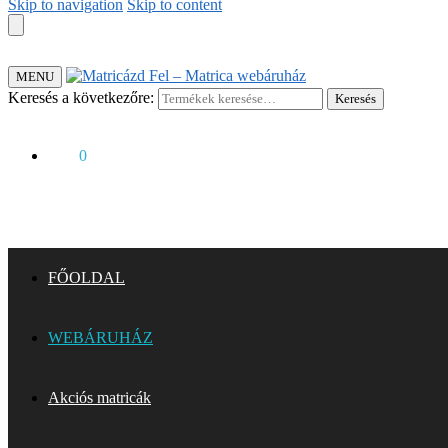
Skip to navigation
Skip to content
MENU
Keresés a következőre:
Keresés
0
Ft
0
FŐOLDAL
WEBÁRUHÁZ
Akciós matricák