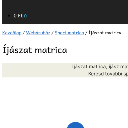
0
Ft
0
Kezdőlap
/
Webáruház
/
Sport matrica
/
Íjászat matrica
Íjászat matrica
Íjászat matrica, íjász m
Keresd további s