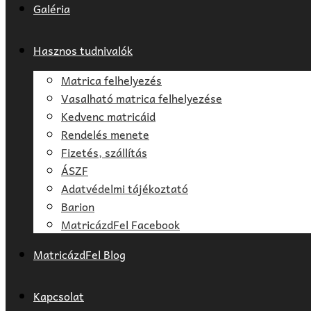
Galéria
Hasznos tudnivalók
Matrica felhelyezés
Vasalható matrica felhelyezése
Kedvenc matricáid
Rendelés menete
Fizetés, szállítás
ÁSZF
Adatvédelmi tájékoztató
Barion
MatricázdFel Facebook
MatricázdFel Blog
Kapcsolat