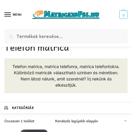
Skip
Skip
to
to
MENU
0
navigation
content
Keresés
Keresés
Kezdőlap
Webáruház
Telefon matrica
/
/
a
Telefon matrica
következőre:
Telefon matrica, matrica telefonra, matrica telefontokra.
Különböző matricák választható színben és méretben.
Nem látod nálunk, amit szeretnél? Írj nekünk és
elkészítjük.
KATEGÓRIÁK
Összesen 1 találat