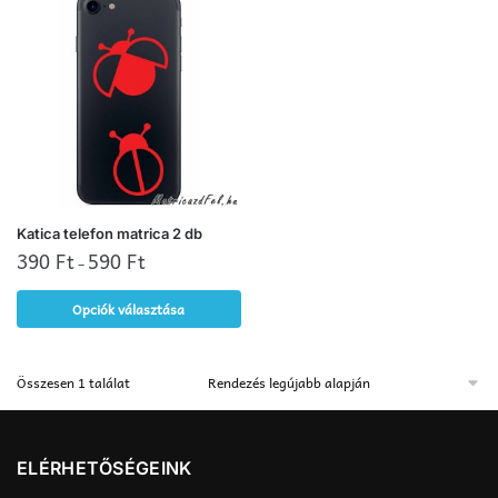
Ennek
Katica telefon matrica 2 db
a
390
Ft
590
Ft
–
terméknek
Opciók választása
több
variációja
van.
Összesen 1 találat
A
változatok
a
ELÉRHETŐSÉGEINK
termékoldalon